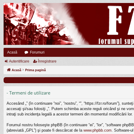
Acasă
Forumuri
Autentificare
Înregistrare
Acasă
Prima pagină
- Termeni de utilizare
Accesând „” (în continuare “noi”, “nostru”, “”, “https://fzr.ro/forum”), sun
accesaţi şi/sau folosiţi „”. Putem schimba aceste reguli oricând şi ne vom 
intraţi sub incidenţa legală a acestor termeni din momentul modificării lor.
Forumul nostru foloseşte phpBB (în continuare “ei”, “lor”, “software php
(abreviată „GPL”) şi poate fi descărcat de la
www.phpbb.com
. Software-ul