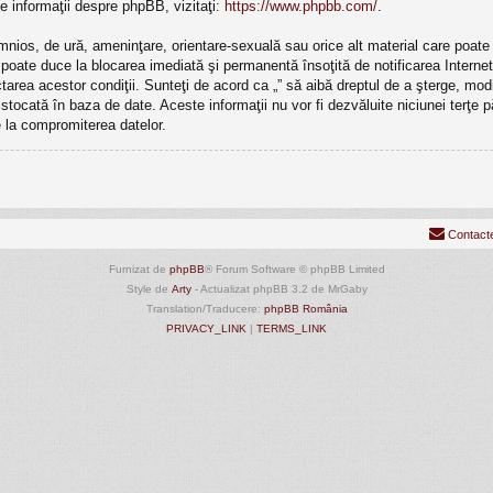
e informaţii despre phpBB, vizitaţi:
https://www.phpbb.com/
.
mnios, de ură, ameninţare, orientare-sexuală sau orice alt material care poate v
ri poate duce la blocarea imediată şi permanentă însoţită de notificarea Inte
ectarea acestor condiţii. Sunteţi de acord ca „” să aibă dreptul de a şterge, m
e stocată în baza de date. Aceste informaţii nu vor fi dezvăluite niciunei terţ
 la compromiterea datelor.
Contact
Furnizat de
phpBB
® Forum Software © phpBB Limited
Style de
Arty
- Actualizat phpBB 3.2 de MrGaby
Translation/Traducere:
phpBB România
PRIVACY_LINK
|
TERMS_LINK