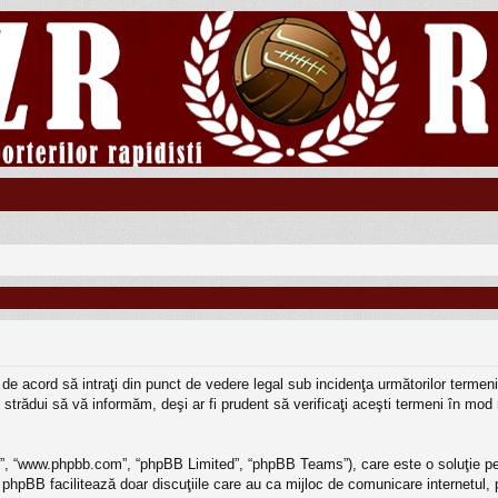
teţi de acord să intraţi din punct de vedere legal sub incidenţa următorilor term
strădui să vă informăm, deşi ar fi prudent să verificaţi aceşti termeni în mod r
BB”, “www.phpbb.com”, “phpBB Limited”, “phpBB Teams”), care este o soluţie pe
 phpBB facilitează doar discuţiile care au ca mijloc de comunicare internetul