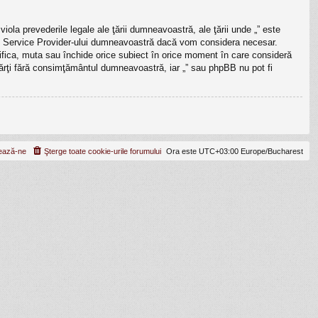
iola prevederile legale ale ţării dumneavoastră, ale ţării unde „” este
rnet Service Provider-ului dumneavoastră dacă vom considera necesar.
odifica, muta sau închide orice subiect în orice moment în care consideră
e părţi fără consimţământul dumneavoastră, iar „” sau phpBB nu pot fi
ează-ne
Şterge toate cookie-urile forumului
Ora este UTC+03:00 Europe/Bucharest