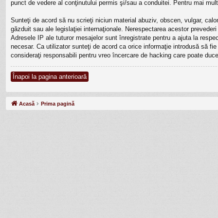
punct de vedere al conţinutului permis şi/sau a conduitei. Pentru mai mult
Sunteţi de acord să nu scrieţi niciun material abuziv, obscen, vulgar, calo
găzduit sau ale legislaţiei internaţionale. Nerespectarea acestor prevede
Adresele IP ale tuturor mesajelor sunt înregistrate pentru a ajuta la resp
necesar. Ca utilizator sunteţi de acord ca orice informaţie introdusă să fi
consideraţi responsabili pentru vreo încercare de hacking care poate duce
Înapoi la pagina anterioară
Acasă
Prima pagină