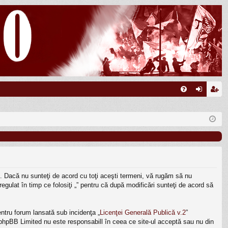
FA
ut
nr
Q
en
eg
tifi
ist
ca
ra
re
re
eni. Dacă nu sunteţi de acord cu toţi aceşti termeni, vă rugăm să nu
egulat în timp ce folosiţi „” pentru că după modificări sunteţi de acord să
ntru forum lansată sub incidenţa „
Licenţei Generală Publică v.2
”
, phpBB Limited nu este responsabill în ceea ce site-ul acceptă sau nu din