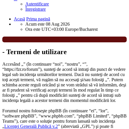
Autentificare
Înregistrare
Acasă
Prima pagină
Acum este 08 Aug 2026
Ora este UTC+03:00 Europe/Bucharest
- Termeni de utilizare
Accesând „” (în continuare “noi”, “nostru”, “”,
“https://fzr.ro/forum”), sunteţi de acord să intraţi din punct de vedere
legal sub incidenţa următorilor termeni. Dacă nu sunteţi de acord cu
toţi aceşti termeni, vă rugăm să nu accesaţi şi/sau folosiţi „”. Putem
schimba aceste reguli oricând şi ne vom strădui să vă informăm, deşi
ar fi prudent să verificaţi aceşti termeni în mod regulat în timp ce
folosiţi „” pentru că după modificări sunteţi de acord să intraţi sub
incidenţa legală a acestor termeni din momentul modificării lor.
Forumul nostru foloseşte phpBB (în continuare “ei”, “lor”,
“software phpBB”, “www.phpbb.com”, “phpBB Limited”, “phpBB
Teams”), care este o soluţie pentru forum lansată sub incidenţa
„
Licenţei Generală Publică v.2
” (abreviată „GPL”) şi poate fi