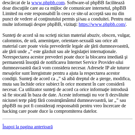
descărcat de la
www.phpbb.com
. Software-ul phpBB facilitează
doar discuţiile care au ca mijloc de comunicare internetul, phpBB
Limited nu este responsabill în ceea ce site-ul acceptă sau nu din
punct de vedere al conţinutului permis şi/sau a conduitei. Pentru mai
multe informaţii despre phpBB, vizitaţi:
https://www.phpbb.com/
.
Sunteţi de acord să nu scrieţi niciun material abuziv, obscen, vulgar,
calomnios, de ură, ameninţare, orientare-sexuală sau orice alt
material care poate viola prevederile legale ale ţării dumneavoastră,
ale ţării unde „” este găzduit sau ale legislaţiei internaţionale.
Nerespectarea acestor prevederi poate duce la blocarea imediată şi
permanentă însoţită de notificarea Internet Service Provider-ului
dumneavoastră dacă vom considera necesar. Adresele IP ale tuturor
mesajelor sunt înregistrate pentru a ajuta la respectarea acestor
condiţii. Sunteţi de acord ca „” să aibă dreptul de a şterge, modifica,
muta sau închide orice subiect în orice moment în care consideră
necesar. Ca utilizator sunteţi de acord ca orice informaţie introdusă
să fie stocată în baza de date. Aceste informaţii nu vor fi dezvăluite
niciunei terţe părţi fără consimţământul dumneavoastră, iar „” sau
phpBB nu pot fi consideraţi responsabili pentru vreo încercare de
hacking care poate duce la compromiterea datelor.
Înapoi la pagina anterioară