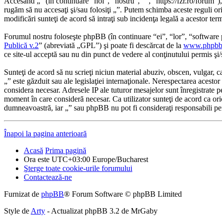
Accesând „” (în continuare “noi”, “nostru”, “”, “https://fzr.ro/forum”),
rugăm să nu accesaţi şi/sau folosiţi „”. Putem schimba aceste reguli ori
modificări sunteţi de acord să intraţi sub incidenţa legală a acestor te
Forumul nostru foloseşte phpBB (în continuare “ei”, “lor”, “softwa
Publică v.2
” (abreviată „GPL”) şi poate fi descărcat de la
www.phpbb
ce site-ul acceptă sau nu din punct de vedere al conţinutului permis şi
Sunteţi de acord să nu scrieţi niciun material abuziv, obscen, vulgar, c
„” este găzduit sau ale legislaţiei internaţionale. Nerespectarea aces
considera necesar. Adresele IP ale tuturor mesajelor sunt înregistrate pe
moment în care consideră necesar. Ca utilizator sunteţi de acord ca oric
dumneavoastră, iar „” sau phpBB nu pot fi consideraţi responsabili pe
Înapoi la pagina anterioară
Acasă
Prima pagină
Ora este UTC+03:00 Europe/Bucharest
Şterge toate cookie-urile forumului
Contactează-ne
Furnizat de
phpBB
® Forum Software © phpBB Limited
Style de
Arty
- Actualizat phpBB 3.2 de MrGaby