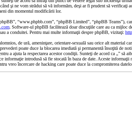
 sunteţi de acord să intraţi din punct de vedere legal sub incidenţa următ
când şi ne vom strădui să vă informăm, deşi ar fi prudent să verificaţi a
rmeni din momentul modificării lor.
re phpBB”, “www.phpbb.com”, “phpBB Limited”, “phpBB Teams”), care es
.com
. Software-ul phpBB facilitează doar discuţiile care au ca mijloc 
/sau a conduitei. Pentru mai multe informaţii despre phpBB, vizitaţi:
htt
alomnios, de ură, ameninţare, orientare-sexuală sau orice alt material car
tor prevederi poate duce la blocarea imediată şi permanentă însoţită de n
ntru a ajuta la respectarea acestor condiţii. Sunteţi de acord ca „” să ai
e informaţie introdusă să fie stocată în baza de date. Aceste informaţii 
ntru vreo încercare de hacking care poate duce la compromiterea datelo