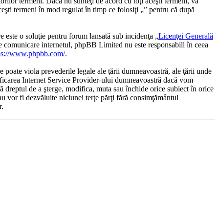
orilor termeni. Dacă nu sunteţi de acord cu toţi aceşti termeni, vă
ceşti termeni în mod regulat în timp ce folosiţi „” pentru că după
te o soluţie pentru forum lansată sub incidenţa „
Licenţei Generală
de comunicare internetul, phpBB Limited nu este responsabill în ceea
ps://www.phpbb.com/
.
e poate viola prevederile legale ale ţării dumneavoastră, ale ţării unde
otificarea Internet Service Provider-ului dumneavoastră dacă vom
bă dreptul de a şterge, modifica, muta sau închide orice subiect în orice
nu vor fi dezvăluite niciunei terţe părţi fără consimţământul
r.