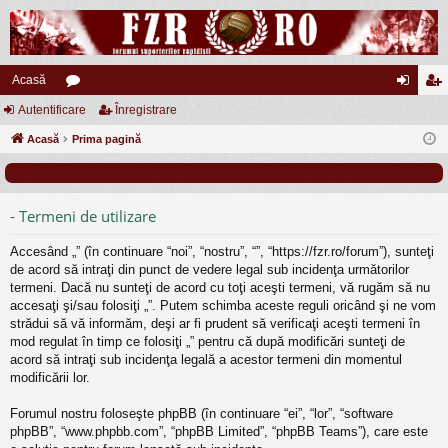
Acasă
Autentificare
or
Înregistrare
ut
nr
Acasă
u
Prima pagină
en
eg
m
tifi
ist
uri
ca
ra
- Termeni de utilizare
re
re
Accesând „” (în continuare “noi”, “nostru”, “”, “https://fzr.ro/forum”), sunteţi
de acord să intraţi din punct de vedere legal sub incidenţa următorilor
termeni. Dacă nu sunteţi de acord cu toţi aceşti termeni, vă rugăm să nu
accesaţi şi/sau folosiţi „”. Putem schimba aceste reguli oricând şi ne vom
strădui să vă informăm, deşi ar fi prudent să verificaţi aceşti termeni în
mod regulat în timp ce folosiţi „” pentru că după modificări sunteţi de
acord să intraţi sub incidenţa legală a acestor termeni din momentul
modificării lor.
Forumul nostru foloseşte phpBB (în continuare “ei”, “lor”, “software
phpBB”, “www.phpbb.com”, “phpBB Limited”, “phpBB Teams”), care este