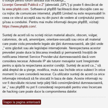
o soluţie pentru forum lansată sub incidenţa „
Licenţei Generală Publică v.2
” (abreviată „GPL”) şi poate fi descărcat de
la
www.phpbb.com
. Software-ul phpBB facilitează doar discuţiile care au
ca mijloc de comunicare internetul, phpBB Limited nu este responsabill în
ceea ce site-ul acceptă sau nu din punct de vedere al conţinutului permis
şi/sau a conduitei. Pentru mai multe informaţii despre phpBB, vizitaţi:
https://www.phpbb.com/
.
Sunteţi de acord să nu scrieţi niciun material abuziv, obscen, vulgar,
calomnios, de ură, ameninţare, orientare-sexuală sau orice alt material
care poate viola prevederile legale ale ţării dumneavoastră, ale ţării unde
„” este găzduit sau ale legislaţiei internaţionale. Nerespectarea acestor
prevederi poate duce la blocarea imediată şi permanentă însoţită de
notificarea Internet Service Provider-ului dumneavoastră dacă vom
considera necesar. Adresele IP ale tuturor mesajelor sunt înregistrate
pentru a ajuta la respectarea acestor condiţii. Sunteţi de acord ca „” să
aibă dreptul de a şterge, modifica, muta sau închide orice subiect în orice
moment în care consideră necesar. Ca utilizator sunteţi de acord ca orice
informaţie introdusă să fie stocată în baza de date. Aceste informaţii nu
vor fi dezvăluite niciunei terţe părţi fără consimţământul dumneavoastră,
iar „” sau phpBB nu pot fi consideraţi responsabili pentru vreo încercare
de hacking care poate duce la compromiterea datelor.
Înapoi la pagina anterioară