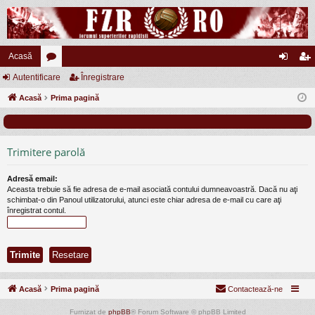
Acasă
Autentificare
or
Înregistrare
ut
nr
Acasă
u
Prima pagină
en
eg
m
tifi
ist
uri
ca
ra
Trimitere parolă
re
re
Adresă email:
Aceasta trebuie să fie adresa de e-mail asociată contului dumneavoastră. Dacă nu aţi
schimbat-o din Panoul utilizatorului, atunci este chiar adresa de e-mail cu care aţi
înregistrat contul.
Acasă
Prima pagină
Contactează-ne
Furnizat de
phpBB
® Forum Software © phpBB Limited