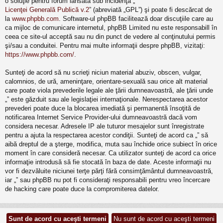
o soluţie pentru forum lansată sub incidenţa „
Licenţei Generală Publică v.2
” (abreviată „GPL”) şi poate fi descărcat de
la
www.phpbb.com
. Software-ul phpBB facilitează doar discuţiile care au
ca mijloc de comunicare internetul, phpBB Limited nu este responsabill în
ceea ce site-ul acceptă sau nu din punct de vedere al conţinutului permis
şi/sau a conduitei. Pentru mai multe informaţii despre phpBB, vizitaţi:
https://www.phpbb.com/
.
Sunteţi de acord să nu scrieţi niciun material abuziv, obscen, vulgar,
calomnios, de ură, ameninţare, orientare-sexuală sau orice alt material
care poate viola prevederile legale ale ţării dumneavoastră, ale ţării unde
„” este găzduit sau ale legislaţiei internaţionale. Nerespectarea acestor
prevederi poate duce la blocarea imediată şi permanentă însoţită de
notificarea Internet Service Provider-ului dumneavoastră dacă vom
considera necesar. Adresele IP ale tuturor mesajelor sunt înregistrate
pentru a ajuta la respectarea acestor condiţii. Sunteţi de acord ca „” să
aibă dreptul de a şterge, modifica, muta sau închide orice subiect în orice
moment în care consideră necesar. Ca utilizator sunteţi de acord ca orice
informaţie introdusă să fie stocată în baza de date. Aceste informaţii nu
vor fi dezvăluite niciunei terţe părţi fără consimţământul dumneavoastră,
iar „” sau phpBB nu pot fi consideraţi responsabili pentru vreo încercare
de hacking care poate duce la compromiterea datelor.