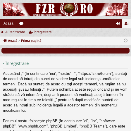
Acasă
Autentificare
or
Înregistrare
ut
nr
Acasă
u
Prima pagină
en
eg
m
tifi
ist
uri
ca
ra
- Înregistrare
re
re
Accesând „” (în continuare “noi”, “nostru”, “”, “https://fzr.ro/forum”), sunteţi
de acord să intraţi din punct de vedere legal sub incidenţa următorilor
termeni. Dacă nu sunteţi de acord cu toţi aceşti termeni, vă rugăm să nu
accesaţi şi/sau folosiţi „”. Putem schimba aceste reguli oricând şi ne vom
strădui să vă informăm, deşi ar fi prudent să verificaţi aceşti termeni în
mod regulat în timp ce folosiţi „” pentru că după modificări sunteţi de
acord să intraţi sub incidenţa legală a acestor termeni din momentul
modificării lor.
Forumul nostru foloseşte phpBB (în continuare “ei”, “lor”, “software
phpBB”, “www.phpbb.com”, “phpBB Limited”, “phpBB Teams”), care este