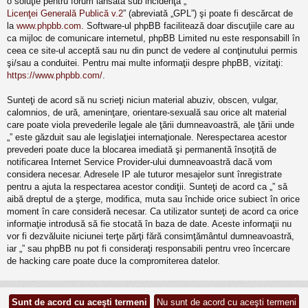
o soluţie pentru forum lansată sub incidenţa „
Licenţei Generală Publică v.2
” (abreviată „GPL”) şi poate fi descărcat de
la
www.phpbb.com
. Software-ul phpBB facilitează doar discuţiile care au
ca mijloc de comunicare internetul, phpBB Limited nu este responsabill în
ceea ce site-ul acceptă sau nu din punct de vedere al conţinutului permis
şi/sau a conduitei. Pentru mai multe informaţii despre phpBB, vizitaţi:
https://www.phpbb.com/
.
Sunteţi de acord să nu scrieţi niciun material abuziv, obscen, vulgar,
calomnios, de ură, ameninţare, orientare-sexuală sau orice alt material
care poate viola prevederile legale ale ţării dumneavoastră, ale ţării unde
„” este găzduit sau ale legislaţiei internaţionale. Nerespectarea acestor
prevederi poate duce la blocarea imediată şi permanentă însoţită de
notificarea Internet Service Provider-ului dumneavoastră dacă vom
considera necesar. Adresele IP ale tuturor mesajelor sunt înregistrate
pentru a ajuta la respectarea acestor condiţii. Sunteţi de acord ca „” să
aibă dreptul de a şterge, modifica, muta sau închide orice subiect în orice
moment în care consideră necesar. Ca utilizator sunteţi de acord ca orice
informaţie introdusă să fie stocată în baza de date. Aceste informaţii nu
vor fi dezvăluite niciunei terţe părţi fără consimţământul dumneavoastră,
iar „” sau phpBB nu pot fi consideraţi responsabili pentru vreo încercare
de hacking care poate duce la compromiterea datelor.