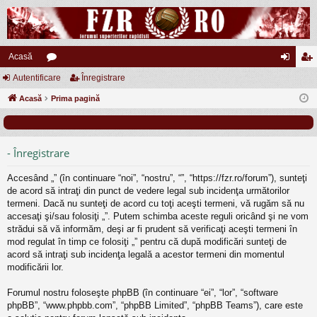
Acasă
Autentificare
or
Înregistrare
ut
nr
Acasă
u
Prima pagină
en
eg
m
tifi
ist
uri
ca
ra
- Înregistrare
re
re
Accesând „” (în continuare “noi”, “nostru”, “”, “https://fzr.ro/forum”), sunteţi
de acord să intraţi din punct de vedere legal sub incidenţa următorilor
termeni. Dacă nu sunteţi de acord cu toţi aceşti termeni, vă rugăm să nu
accesaţi şi/sau folosiţi „”. Putem schimba aceste reguli oricând şi ne vom
strădui să vă informăm, deşi ar fi prudent să verificaţi aceşti termeni în
mod regulat în timp ce folosiţi „” pentru că după modificări sunteţi de
acord să intraţi sub incidenţa legală a acestor termeni din momentul
modificării lor.
Forumul nostru foloseşte phpBB (în continuare “ei”, “lor”, “software
phpBB”, “www.phpbb.com”, “phpBB Limited”, “phpBB Teams”), care este