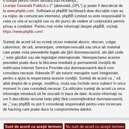
o soluţie pentru forum lansată sub incidenţa „
Licenţei Generală Publică v.2
” (abreviată „GPL”) şi poate fi descărcat de
la
www.phpbb.com
. Software-ul phpBB facilitează doar discuţiile care au
ca mijloc de comunicare internetul, phpBB Limited nu este responsabill în
ceea ce site-ul acceptă sau nu din punct de vedere al conţinutului permis
şi/sau a conduitei. Pentru mai multe informaţii despre phpBB, vizitaţi:
https://www.phpbb.com/
.
Sunteţi de acord să nu scrieţi niciun material abuziv, obscen, vulgar,
calomnios, de ură, ameninţare, orientare-sexuală sau orice alt material
care poate viola prevederile legale ale ţării dumneavoastră, ale ţării unde
„” este găzduit sau ale legislaţiei internaţionale. Nerespectarea acestor
prevederi poate duce la blocarea imediată şi permanentă însoţită de
notificarea Internet Service Provider-ului dumneavoastră dacă vom
considera necesar. Adresele IP ale tuturor mesajelor sunt înregistrate
pentru a ajuta la respectarea acestor condiţii. Sunteţi de acord ca „” să
aibă dreptul de a şterge, modifica, muta sau închide orice subiect în orice
moment în care consideră necesar. Ca utilizator sunteţi de acord ca orice
informaţie introdusă să fie stocată în baza de date. Aceste informaţii nu
vor fi dezvăluite niciunei terţe părţi fără consimţământul dumneavoastră,
iar „” sau phpBB nu pot fi consideraţi responsabili pentru vreo încercare
de hacking care poate duce la compromiterea datelor.