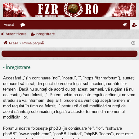
Acasă
Autentificare
or
Înregistrare
ut
nr
Acasă
u
Prima pagină
en
eg
m
tifi
ist
uri
ca
ra
- Înregistrare
re
re
Accesând „” (în continuare “noi”, “nostru”, “”, “https://fzr.ro/forum”), sunteţi
de acord să intraţi din punct de vedere legal sub incidenţa următorilor
termeni. Dacă nu sunteţi de acord cu toţi aceşti termeni, vă rugăm să nu
accesaţi şi/sau folosiţi „”. Putem schimba aceste reguli oricând şi ne vom
strădui să vă informăm, deşi ar fi prudent să verificaţi aceşti termeni în
mod regulat în timp ce folosiţi „” pentru că după modificări sunteţi de
acord să intraţi sub incidenţa legală a acestor termeni din momentul
modificării lor.
Forumul nostru foloseşte phpBB (în continuare “ei”, “lor”, “software
phpBB”, “www.phpbb.com”, “phpBB Limited”, “phpBB Teams”), care este