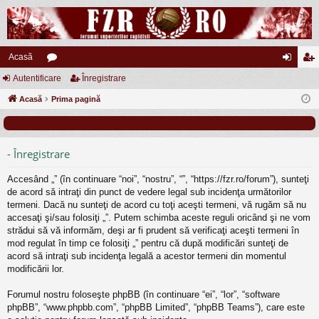
Acasă
Autentificare
or
Înregistrare
ut
nr
Acasă
u
Prima pagină
en
eg
m
tifi
ist
uri
ca
ra
- Înregistrare
re
re
Accesând „” (în continuare “noi”, “nostru”, “”, “https://fzr.ro/forum”), sunteţi
de acord să intraţi din punct de vedere legal sub incidenţa următorilor
termeni. Dacă nu sunteţi de acord cu toţi aceşti termeni, vă rugăm să nu
accesaţi şi/sau folosiţi „”. Putem schimba aceste reguli oricând şi ne vom
strădui să vă informăm, deşi ar fi prudent să verificaţi aceşti termeni în
mod regulat în timp ce folosiţi „” pentru că după modificări sunteţi de
acord să intraţi sub incidenţa legală a acestor termeni din momentul
modificării lor.
Forumul nostru foloseşte phpBB (în continuare “ei”, “lor”, “software
phpBB”, “www.phpbb.com”, “phpBB Limited”, “phpBB Teams”), care este