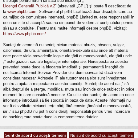
o soluţie pentru forum lansată sub incidenţa „
Licenţei Generală Publică v.2
” (abreviată „GPL”) şi poate fi descărcat de
la
www.phpbb.com
. Software-ul phpBB facilitează doar discuţiile care au
ca mijloc de comunicare internetul, phpBB Limited nu este responsabill în
ceea ce site-ul acceptă sau nu din punct de vedere al conţinutului permis
şi/sau a conduitei. Pentru mai multe informaţii despre phpBB, vizitaţi:
https://www.phpbb.com/
.
Sunteţi de acord să nu scrieţi niciun material abuziv, obscen, vulgar,
calomnios, de ură, ameninţare, orientare-sexuală sau orice alt material
care poate viola prevederile legale ale ţării dumneavoastră, ale ţării unde
„” este găzduit sau ale legislaţiei internaţionale. Nerespectarea acestor
prevederi poate duce la blocarea imediată şi permanentă însoţită de
notificarea Internet Service Provider-ului dumneavoastră dacă vom
considera necesar. Adresele IP ale tuturor mesajelor sunt înregistrate
pentru a ajuta la respectarea acestor condiţii. Sunteţi de acord ca „” să
aibă dreptul de a şterge, modifica, muta sau închide orice subiect în orice
moment în care consideră necesar. Ca utilizator sunteţi de acord ca orice
informaţie introdusă să fie stocată în baza de date. Aceste informaţii nu
vor fi dezvăluite niciunei terţe părţi fără consimţământul dumneavoastră,
iar „” sau phpBB nu pot fi consideraţi responsabili pentru vreo încercare
de hacking care poate duce la compromiterea datelor.