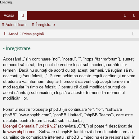
Loading...
Acasă
Autentificare
or
Înregistrare
ut
nr
Acasă
u
Prima pagină
en
eg
m
tifi
ist
- Înregistrare
uri
ca
ra
Accesând „” (în continuare “noi”, “nostru”, “”, “https://fzr.ro/forum”), sunteţi
re
re
de acord să intraţi din punct de vedere legal sub incidenţa următorilor
termeni. Dacă nu sunteţi de acord cu toţi aceşti termeni, vă rugăm să nu
accesaţi şi/sau folosiţi „”. Putem schimba aceste reguli oricând şi ne vom
strădui să vă informăm, deşi ar fi prudent să verificaţi aceşti termeni în
mod regulat în timp ce folosiţi „” pentru că după modificări sunteţi de
acord să intraţi sub incidenţa legală a acestor termeni din momentul
modificării lor.
Forumul nostru foloseşte phpBB (în continuare “ei”, “lor”, “software
phpBB”, “www.phpbb.com”, “phpBB Limited”, “phpBB Teams”), care este
o soluţie pentru forum lansată sub incidenţa „
Licenţei Generală Publică v.2
” (abreviată „GPL”) şi poate fi descărcat de
la
www.phpbb.com
. Software-ul phpBB facilitează doar discuţiile care au
ca mijloc de comunicare internetul, phpBB Limited nu este responsabill în