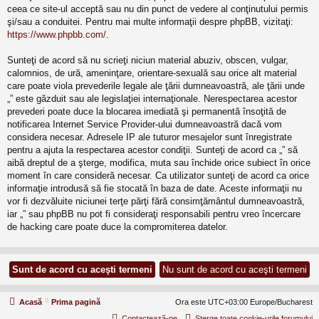
ceea ce site-ul acceptă sau nu din punct de vedere al conţinutului permis
şi/sau a conduitei. Pentru mai multe informaţii despre phpBB, vizitaţi:
https://www.phpbb.com/
.
Sunteţi de acord să nu scrieţi niciun material abuziv, obscen, vulgar,
calomnios, de ură, ameninţare, orientare-sexuală sau orice alt material
care poate viola prevederile legale ale ţării dumneavoastră, ale ţării unde
„” este găzduit sau ale legislaţiei internaţionale. Nerespectarea acestor
prevederi poate duce la blocarea imediată şi permanentă însoţită de
notificarea Internet Service Provider-ului dumneavoastră dacă vom
considera necesar. Adresele IP ale tuturor mesajelor sunt înregistrate
pentru a ajuta la respectarea acestor condiţii. Sunteţi de acord ca „” să
aibă dreptul de a şterge, modifica, muta sau închide orice subiect în orice
moment în care consideră necesar. Ca utilizator sunteţi de acord ca orice
informaţie introdusă să fie stocată în baza de date. Aceste informaţii nu
vor fi dezvăluite niciunei terţe părţi fără consimţământul dumneavoastră,
iar „” sau phpBB nu pot fi consideraţi responsabili pentru vreo încercare
de hacking care poate duce la compromiterea datelor.
Acasă
Prima pagină
Ora este UTC+03:00 Europe/Bucharest
Contactează-ne
Şterge toate cookie-urile forumului