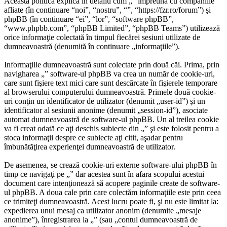
Această politică explică în detaliu cum „” împreună cu companiile
afliate (în continuare “noi”, “nostru”, “”, “https://fzr.ro/forum”) şi
phpBB (în continuare “ei”, “lor”, “software phpBB”,
“www.phpbb.com”, “phpBB Limited”, “phpBB Teams”) utilizează
orice informaţie colectată în timpul fiecărei sesiuni utilizate de
dumneavoastră (denumită în continuare „informaţiile”).
Informaţiile dumneavoastră sunt colectate prin două căi. Prima, prin
navigharea „” software-ul phpBB va crea un număr de cookie-uri,
care sunt fişiere text mici care sunt descărcate în fişierele temporare
al browserului computerului dumneavoastră. Primele două cookie-
uri conţin un identificator de utilizator (denumit „user-id”) şi un
identificator al sesiunii anonime (denumit „session-id”), asociate
automat dumneavoastră de software-ul phpBB. Un al treilea cookie
va fi creat odată ce aţi deschis subiecte din „” şi este folosit pentru a
stoca informaţii despre ce subiecte aţi citit, aşadar pentru
îmbunătăţirea experienţei dumneavoastră de utilizator.
De asemenea, se crează cookie-uri externe software-ului phpBB în
timp ce navigaţi pe „” dar acestea sunt în afara scopului acestui
document care intenţionează să acopere paginile create de software-
ul phpBB. A doua cale prin care colectăm informaţiile este prin ceea
ce trimiteţi dumneavoastră. Acest lucru poate fi, şi nu este limitat la:
expedierea unui mesaj ca utilizator anonim (denumite „mesaje
anonime”), înregistrarea la „” (sau „contul dumneavoastră de