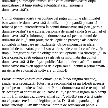
utilizator”) şi mesajele transmise de către dumneavoastră după
înregistrare cât timp sunteţi autentificat (sau „mesajele
dumneavoastră”).
Contul dumneavoastră va conţine cel puţin un nume identificabil
(sau „numele dumneavoastră de utilizator”), o parolă personală
folosită pentru autentificarea în contul dumneavoastră (sau „parola
dumneavoastră”) şi o adresă personală de email validă (sau „email-ul
dumneavoastră”). Informaţiile dumneavoastră pentru contul de
utilizator de la „” sunt protejate de legile de protecţie ale datelor
aplicabile în ţara care ne găzduieşte. Orice informaţie în afara
numelui de utilizator, parolei sau a adresei de e-mail cerută de „” în
timpul înregistrării este fie obligatorie sau opţională la discreţia „”. În
toate cazurile, aveţi opţiunea să alegeţi ce informaţii din contul
dumneavoastră să fie afişate public. Mai mult decât atât, în contul
dumneavoastră aveţi opţiunea de a opta sau nu pentru a primi email-
uri generate automat de software-ul phpBB.
Parola dumneavoastră este cifrată (hash într-o singură direcţie),
aşadar este securizată. Totuşi, este recomandat să nu folosiţi aceeaşi
parolă pe mai multe website-uri. Parola dumneavoastră este mijlocul
de accesare al contului de utilizator la „”, aşadar vă rugăm să o păziţi
cu grijă. În niciun caz cineva afiliat cu „”, phpBB sau o terţă parte
nu vă poate cere în mod legitim parola. Dacă uitaţi parola, puteţi
folosi interfaţa „Am uitat parola” oferită de software-ul phpBB.