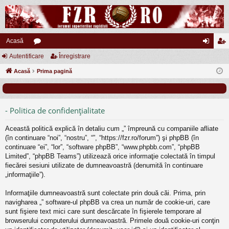
Acasă
Autentificare
or
Înregistrare
ut
nr
Acasă
u
Prima pagină
en
eg
m
tifi
ist
uri
ca
ra
- Politica de confidenţialitate
re
re
Această politică explică în detaliu cum „” împreună cu companiile afliate
(în continuare “noi”, “nostru”, “”, “https://fzr.ro/forum”) şi phpBB (în
continuare “ei”, “lor”, “software phpBB”, “www.phpbb.com”, “phpBB
Limited”, “phpBB Teams”) utilizează orice informaţie colectată în timpul
fiecărei sesiuni utilizate de dumneavoastră (denumită în continuare
„informaţiile”).
Informaţiile dumneavoastră sunt colectate prin două căi. Prima, prin
navigharea „” software-ul phpBB va crea un număr de cookie-uri, care
sunt fişiere text mici care sunt descărcate în fişierele temporare al
browserului computerului dumneavoastră. Primele două cookie-uri conţin