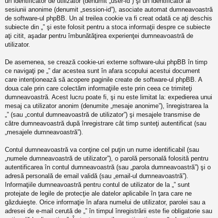
un identificator de utilizator (denumit „user-id”) şi un identificator al
sesiunii anonime (denumit „session-id”), asociate automat dumneavoastră
de software-ul phpBB. Un al treilea cookie va fi creat odată ce aţi deschis
subiecte din „” şi este folosit pentru a stoca informaţii despre ce subiecte
aţi citit, aşadar pentru îmbunătăţirea experienţei dumneavoastră de
utilizator.
De asemenea, se crează cookie-uri externe software-ului phpBB în timp
ce navigaţi pe „” dar acestea sunt în afara scopului acestui document
care intenţionează să acopere paginile create de software-ul phpBB. A
doua cale prin care colectăm informaţiile este prin ceea ce trimiteţi
dumneavoastră. Acest lucru poate fi, şi nu este limitat la: expedierea unui
mesaj ca utilizator anonim (denumite „mesaje anonime”), înregistrarea la
„” (sau „contul dumneavoastră de utilizator”) şi mesajele transmise de
către dumneavoastră după înregistrare cât timp sunteţi autentificat (sau
„mesajele dumneavoastră”).
Contul dumneavoastră va conţine cel puţin un nume identificabil (sau
„numele dumneavoastră de utilizator”), o parolă personală folosită pentru
autentificarea în contul dumneavoastră (sau „parola dumneavoastră”) şi o
adresă personală de email validă (sau „email-ul dumneavoastră”).
Informaţiile dumneavoastră pentru contul de utilizator de la „” sunt
protejate de legile de protecţie ale datelor aplicabile în ţara care ne
găzduieşte. Orice informaţie în afara numelui de utilizator, parolei sau a
adresei de e-mail cerută de „” în timpul înregistrării este fie obligatorie sau