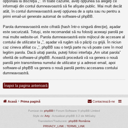
opţională la discreţia „”. În toate cazurile, aveţi opţiunea să alegeţi ce
informaţii din contul dumneavoastră să fie afişate public. Mai mult decât
atât, în contul dumneavoastră aveţi opţiunea de a opta sau nu pentru a
primi email-uri generate automat de software-ul phpBB.
Parola dumneavoastră este cifrată (hash într-o singură direcţie), aşadar
este securizată. Totuşi, este recomandat să nu folosiţi aceeaşi parolă pe
mai multe website-uri. Parola dumneavoastră este mijlocul de accesare al
contului de utilizator la „”, aşadar vă rugăm să o păziţi cu grijă. În niciun
caz cineva afiliat cu „”, phpBB sau o terţă parte nu vă poate cere în mod
legitim parola. Dacă uitaţi parola, puteţi folosi interfaţa „Am uitat parola”
oferită de software-ul phpBB. Această procedură vă va genera o nouă
parolă prin transmiterea numelui de utilizator şi a adresei email, apoi
software-ul phpBB va genera o nouă parolă pentru accesarea contului
dumneavoastră.
Înapoi la pagina anterioară
Acasă
Prima pagină
Contactează-ne
Furnizat de
phpBB
® Forum Software © phpBB Limited
Style de
Arty
- Actualizat phpBB 3.2 de MrGaby
Translation/Traducere:
phpBB România
PRIVACY_LINK
|
TERMS_LINK