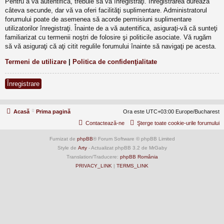
Pentru a vă autentifica, trebuie să vă înregistraţi. Înregistrarea durează
câteva secunde, dar vă va oferi facilităţi suplimentare. Administratorul
forumului poate de asemenea să acorde permisiuni suplimentare
utilizatorilor înregistraţi. Înainte de a vă autentifica, asiguraţi-vă că sunteţi
familiarizat cu termenii noştri de folosire şi politicile asociate. Vă rugăm
să vă asiguraţi că aţi citit regulile forumului înainte să navigaţi pe acesta.
Termeni de utilizare
|
Politica de confidenţialitate
Înregistrare
Acasă
Prima pagină
Ora este UTC+03:00 Europe/Bucharest
Contactează-ne
Şterge toate cookie-urile forumului
Furnizat de
phpBB
® Forum Software © phpBB Limited
Style de
Arty
- Actualizat phpBB 3.2 de MrGaby
Translation/Traducere:
phpBB România
PRIVACY_LINK
|
TERMS_LINK