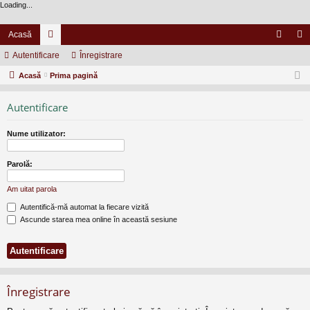
Loading...
Acasă
Autentificare
or
Înregistrare
ut
nr
Acasă
u
Prima pagină
en
eg
m
tifi
ist
Autentificare
uri
ca
ra
Nume utilizator:
re
re
Parolă:
Am uitat parola
Autentifică-mă automat la fiecare vizită
Ascunde starea mea online în această sesiune
Înregistrare