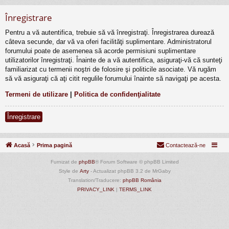
Înregistrare
Pentru a vă autentifica, trebuie să vă înregistraţi. Înregistrarea durează
câteva secunde, dar vă va oferi facilităţi suplimentare. Administratorul
forumului poate de asemenea să acorde permisiuni suplimentare
utilizatorilor înregistraţi. Înainte de a vă autentifica, asiguraţi-vă că sunteţi
familiarizat cu termenii noştri de folosire şi politicile asociate. Vă rugăm
să vă asiguraţi că aţi citit regulile forumului înainte să navigaţi pe acesta.
Termeni de utilizare
|
Politica de confidenţialitate
Înregistrare
Acasă
Prima pagină
Contactează-ne
Furnizat de
phpBB
® Forum Software © phpBB Limited
Style de
Arty
- Actualizat phpBB 3.2 de MrGaby
Translation/Traducere:
phpBB România
PRIVACY_LINK
|
TERMS_LINK