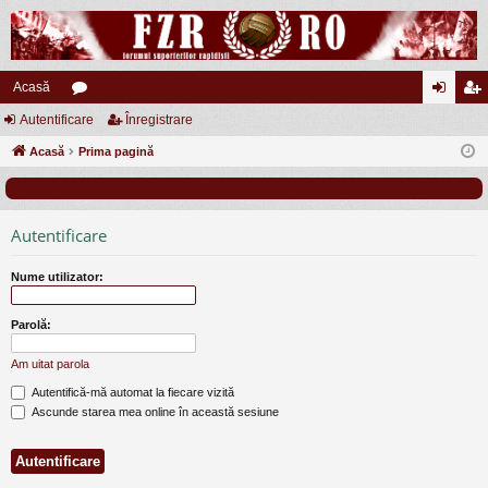
Acasă
Autentificare
or
Înregistrare
ut
nr
Acasă
u
Prima pagină
en
eg
m
tifi
ist
uri
ca
ra
Autentificare
re
re
Nume utilizator:
Parolă:
Am uitat parola
Autentifică-mă automat la fiecare vizită
Ascunde starea mea online în această sesiune