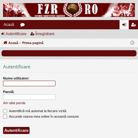
Acasă
Autentificare
or
Înregistrare
ut
nr
Acasă
u
Prima pagină
en
eg
m
tifi
ist
uri
ca
ra
Autentificare
re
re
Nume utilizator:
Parolă:
Am uitat parola
Autentifică-mă automat la fiecare vizită
Ascunde starea mea online în această sesiune