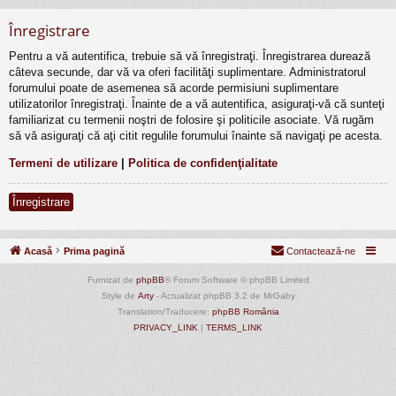
Înregistrare
Pentru a vă autentifica, trebuie să vă înregistraţi. Înregistrarea durează
câteva secunde, dar vă va oferi facilităţi suplimentare. Administratorul
forumului poate de asemenea să acorde permisiuni suplimentare
utilizatorilor înregistraţi. Înainte de a vă autentifica, asiguraţi-vă că sunteţi
familiarizat cu termenii noştri de folosire şi politicile asociate. Vă rugăm
să vă asiguraţi că aţi citit regulile forumului înainte să navigaţi pe acesta.
Termeni de utilizare
|
Politica de confidenţialitate
Înregistrare
Acasă
Prima pagină
Contactează-ne
Furnizat de
phpBB
® Forum Software © phpBB Limited
Style de
Arty
- Actualizat phpBB 3.2 de MrGaby
Translation/Traducere:
phpBB România
PRIVACY_LINK
|
TERMS_LINK