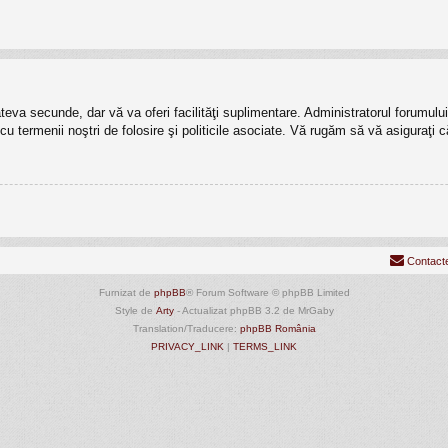
câteva secunde, dar vă va oferi facilităţi suplimentare. Administratorul forumu
t cu termenii noştri de folosire şi politicile asociate. Vă rugăm să vă asiguraţi c
Contact
Furnizat de
phpBB
® Forum Software © phpBB Limited
Style de
Arty
- Actualizat phpBB 3.2 de MrGaby
Translation/Traducere:
phpBB România
PRIVACY_LINK
|
TERMS_LINK