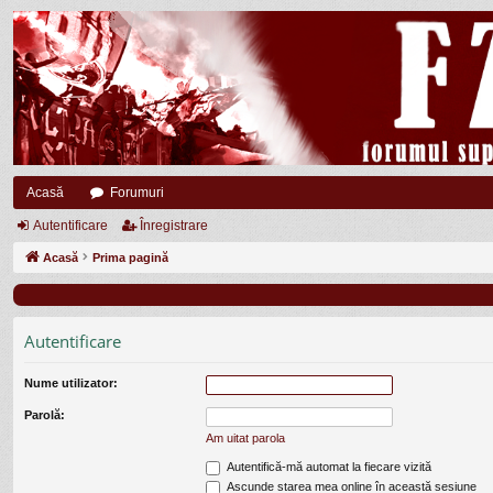
Acasă
Forumuri
Autentificare
Înregistrare
Acasă
Prima pagină
Autentificare
Nume utilizator:
Parolă:
Am uitat parola
Autentifică-mă automat la fiecare vizită
Ascunde starea mea online în această sesiune