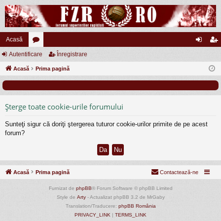
Acasă
Autentificare
or
Înregistrare
ut
nr
Acasă
u
Prima pagină
en
eg
m
tifi
ist
uri
ca
ra
Şterge toate cookie-urile forumului
re
re
Sunteţi sigur că doriţi ştergerea tuturor cookie-urilor primite de pe acest
forum?
Acasă
Prima pagină
Contactează-ne
Furnizat de
phpBB
® Forum Software © phpBB Limited
Style de
Arty
- Actualizat phpBB 3.2 de MrGaby
Translation/Traducere:
phpBB România
PRIVACY_LINK
|
TERMS_LINK