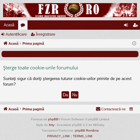
Acasă
Autentificare
or
Înregistrare
ut
nr
Acasă
u
Prima pagină
en
eg
m
tifi
ist
uri
ca
ra
Şterge toate cookie-urile forumului
re
re
Sunteţi sigur că doriţi ştergerea tuturor cookie-urilor primite de pe acest
forum?
Acasă
Prima pagină
Contactează-ne
Furnizat de
phpBB
® Forum Software © phpBB Limited
Style de
Arty
- Actualizat phpBB 3.2 de MrGaby
Translation/Traducere:
phpBB România
PRIVACY_LINK
|
TERMS_LINK