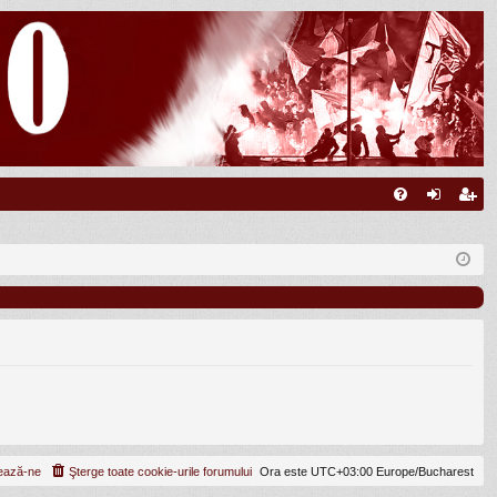
FA
ut
nr
Q
en
eg
tifi
ist
ca
ra
re
re
ează-ne
Şterge toate cookie-urile forumului
Ora este UTC+03:00 Europe/Bucharest