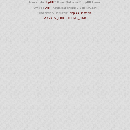
Furnizat de
phpBB
® Forum Software © phpBB Limited
Style de
Arty
- Actualizat phpBB 3.2 de MrGaby
Translation/Traducere:
phpBB România
PRIVACY_LINK
|
TERMS_LINK