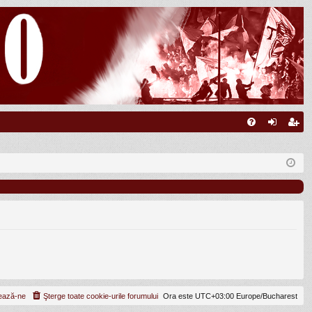
FA
ut
nr
Q
en
eg
tifi
ist
ca
ra
re
re
ează-ne
Şterge toate cookie-urile forumului
Ora este UTC+03:00 Europe/Bucharest