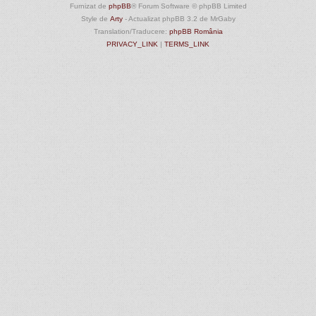
Furnizat de
phpBB
® Forum Software © phpBB Limited
Style de
Arty
- Actualizat phpBB 3.2 de MrGaby
Translation/Traducere:
phpBB România
PRIVACY_LINK
|
TERMS_LINK