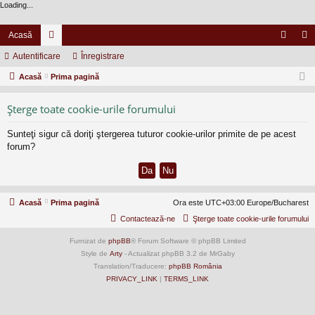
Loading...
Acasă
Autentificare
or
Înregistrare
ut
nr
Acasă
u
Prima pagină
en
eg
m
tifi
ist
Şterge toate cookie-urile forumului
uri
ca
ra
Sunteţi sigur că doriţi ştergerea tuturor cookie-urilor primite de pe acest
re
re
forum?
Acasă
Prima pagină
Ora este UTC+03:00 Europe/Bucharest
Contactează-ne
Şterge toate cookie-urile forumului
Furnizat de
phpBB
® Forum Software © phpBB Limited
Style de
Arty
- Actualizat phpBB 3.2 de MrGaby
Translation/Traducere:
phpBB România
PRIVACY_LINK
|
TERMS_LINK