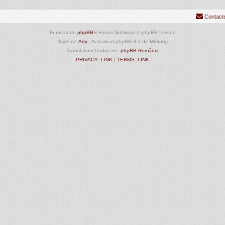
Contact
Furnizat de
phpBB
® Forum Software © phpBB Limited
Style de
Arty
- Actualizat phpBB 3.2 de MrGaby
Translation/Traducere:
phpBB România
PRIVACY_LINK
|
TERMS_LINK