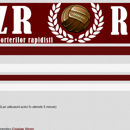
 pe utilizatorii activi în ultimele 5 minute)
u membru
Cristian Victor