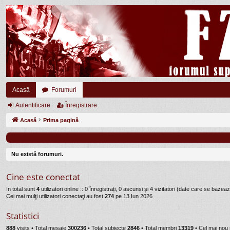
Acasă
Forumuri
Autentificare
Înregistrare
Acasă
Prima pagină
Nu există forumuri.
Cine este conectat
In total sunt
4
utilizatori online :: 0 înregistrați, 0 ascunși și 4 vizitatori (date care se bazează
Cei mai mulţi utilizatori conectaţi au fost
274
pe 13 Iun 2026
Statistici
888
visits •
Total mesaje
300236
• Total subiecte
2846
• Total membri
13319
• Cel mai no