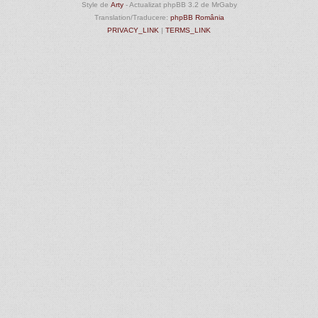
Style de
Arty
- Actualizat phpBB 3.2 de MrGaby
Translation/Traducere:
phpBB România
PRIVACY_LINK
|
TERMS_LINK