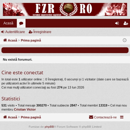
Acasă
Autentificare
or
Înregistrare
ut
nr
Acasă
u
Prima pagină
en
eg
m
tifi
ist
uri
ca
ra
Nu există forumuri.
re
re
Cine este conectat
In total este
1
utilizator online :: 0 înregistrați, 0 ascunși și 1 vizitator (date care se bazează
pe utilizatorii activi în ultimele 5 minute)
Cei mai mulţi utilizatori conectaţi au fost
274
pe 13 Iun 2026
Statistici
531
visits •
Total mesaje
300270
• Total subiecte
2847
• Total membri
13319
• Cel mai nou
membru
Cristian Victor
Acasă
Prima pagină
Contactează-ne
Furnizat de
phpBB
® Forum Software © phpBB Limited