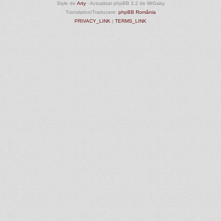
Style de
Arty
- Actualizat phpBB 3.2 de MrGaby
Translation/Traducere:
phpBB România
PRIVACY_LINK
|
TERMS_LINK