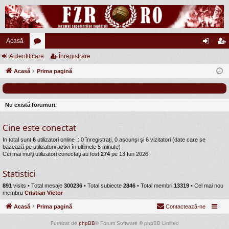
Acasă
Autentificare
or
Înregistrare
ut
nr
Acasă
u
Prima pagină
en
eg
m
tifi
ist
uri
ca
ra
Nu există forumuri.
re
re
Cine este conectat
In total sunt
6
utilizatori online :: 0 înregistrați, 0 ascunși și 6 vizitatori (date care se
bazează pe utilizatorii activi în ultimele 5 minute)
Cei mai mulţi utilizatori conectaţi au fost
274
pe 13 Iun 2026
Statistici
891
visits •
Total mesaje
300236
• Total subiecte
2846
• Total membri
13319
• Cel mai nou
membru
Cristian Victor
Acasă
Prima pagină
Contactează-ne
Furnizat de
phpBB
® Forum Software © phpBB Limited