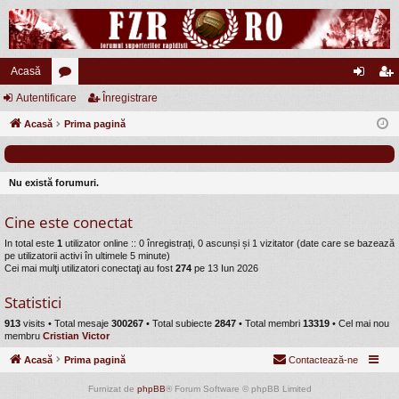
Acasă
Autentificare
or
Înregistrare
ut
nr
Acasă
u
Prima pagină
en
eg
m
tifi
ist
uri
ca
ra
Nu există forumuri.
re
re
Cine este conectat
In total este
1
utilizator online :: 0 înregistrați, 0 ascunși și 1 vizitator (date care se bazează
pe utilizatorii activi în ultimele 5 minute)
Cei mai mulţi utilizatori conectaţi au fost
274
pe 13 Iun 2026
Statistici
913
visits •
Total mesaje
300267
• Total subiecte
2847
• Total membri
13319
• Cel mai nou
membru
Cristian Victor
Acasă
Prima pagină
Contactează-ne
Furnizat de
phpBB
® Forum Software © phpBB Limited