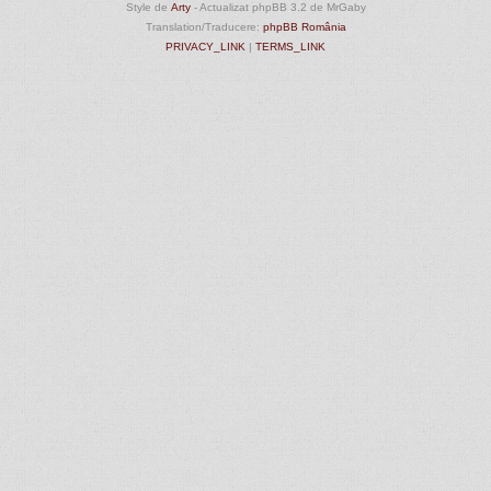
Style de
Arty
- Actualizat phpBB 3.2 de MrGaby
Translation/Traducere:
phpBB România
PRIVACY_LINK
|
TERMS_LINK