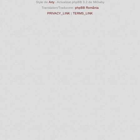
Style de
Arty
- Actualizat phpBB 3.2 de MrGaby
Translation/Traducere:
phpBB România
PRIVACY_LINK
|
TERMS_LINK