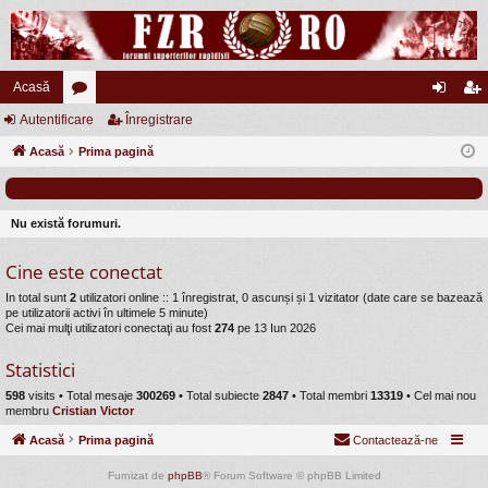
Acasă
Autentificare
or
Înregistrare
ut
nr
Acasă
u
Prima pagină
en
eg
m
tifi
ist
uri
ca
ra
Nu există forumuri.
re
re
Cine este conectat
In total sunt
2
utilizatori online :: 1 înregistrat, 0 ascunși și 1 vizitator (date care se bazează
pe utilizatorii activi în ultimele 5 minute)
Cei mai mulţi utilizatori conectaţi au fost
274
pe 13 Iun 2026
Statistici
598
visits •
Total mesaje
300269
• Total subiecte
2847
• Total membri
13319
• Cel mai nou
membru
Cristian Victor
Acasă
Prima pagină
Contactează-ne
Furnizat de
phpBB
® Forum Software © phpBB Limited