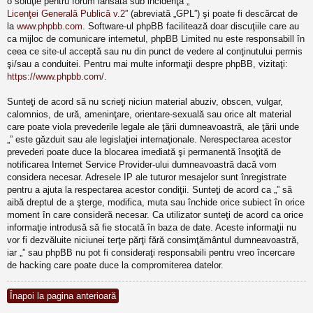
o soluţie pentru forum lansată sub incidenţa „
Licenţei Generală Publică v.2
” (abreviată „GPL”) şi poate fi descărcat de
la
www.phpbb.com
. Software-ul phpBB facilitează doar discuţiile care au
ca mijloc de comunicare internetul, phpBB Limited nu este responsabill în
ceea ce site-ul acceptă sau nu din punct de vedere al conţinutului permis
şi/sau a conduitei. Pentru mai multe informaţii despre phpBB, vizitaţi:
https://www.phpbb.com/
.
Sunteţi de acord să nu scrieţi niciun material abuziv, obscen, vulgar,
calomnios, de ură, ameninţare, orientare-sexuală sau orice alt material
care poate viola prevederile legale ale ţării dumneavoastră, ale ţării unde
„” este găzduit sau ale legislaţiei internaţionale. Nerespectarea acestor
prevederi poate duce la blocarea imediată şi permanentă însoţită de
notificarea Internet Service Provider-ului dumneavoastră dacă vom
considera necesar. Adresele IP ale tuturor mesajelor sunt înregistrate
pentru a ajuta la respectarea acestor condiţii. Sunteţi de acord ca „” să
aibă dreptul de a şterge, modifica, muta sau închide orice subiect în orice
moment în care consideră necesar. Ca utilizator sunteţi de acord ca orice
informaţie introdusă să fie stocată în baza de date. Aceste informaţii nu
vor fi dezvăluite niciunei terţe părţi fără consimţământul dumneavoastră,
iar „” sau phpBB nu pot fi consideraţi responsabili pentru vreo încercare
de hacking care poate duce la compromiterea datelor.
Înapoi la pagina anterioară