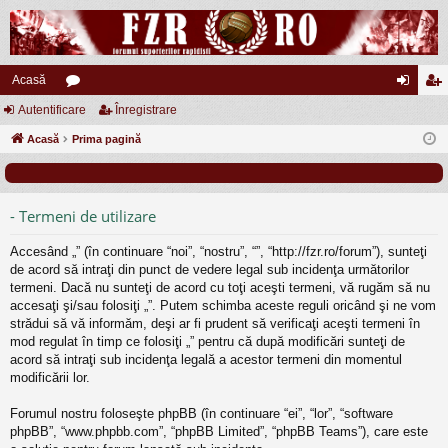
Acasă
Autentificare
or
Înregistrare
ut
nr
Acasă
u
Prima pagină
en
eg
m
tifi
ist
uri
ca
ra
- Termeni de utilizare
re
re
Accesând „” (în continuare “noi”, “nostru”, “”, “http://fzr.ro/forum”), sunteţi
de acord să intraţi din punct de vedere legal sub incidenţa următorilor
termeni. Dacă nu sunteţi de acord cu toţi aceşti termeni, vă rugăm să nu
accesaţi şi/sau folosiţi „”. Putem schimba aceste reguli oricând şi ne vom
strădui să vă informăm, deşi ar fi prudent să verificaţi aceşti termeni în
mod regulat în timp ce folosiţi „” pentru că după modificări sunteţi de
acord să intraţi sub incidenţa legală a acestor termeni din momentul
modificării lor.
Forumul nostru foloseşte phpBB (în continuare “ei”, “lor”, “software
phpBB”, “www.phpbb.com”, “phpBB Limited”, “phpBB Teams”), care este