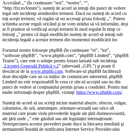
Accesând „” (în continuare “noi”, “nostru”, “”,
“http://fzr.ro/forum”), sunteţi de acord să intraţi din punct de vedere
legal sub incidenţa următorilor termeni. Dacă nu sunteţi de acord cu
toţi aceşti termeni, vă rugăm să nu accesaţi şi/sau folosiţi „”. Putem
schimba aceste reguli oricând şi ne vom strădui să vă informăm, deşi
ar fi prudent să verificaţi aceşti termeni în mod regulat în timp ce
folosiţi „” pentru că după modificări sunteţi de acord să intraţi sub
incidenţa legală a acestor termeni din momentul modificării lor.
Forumul nostru foloseşte phpBB (în continuare “ei”, “lor”,
“software phpBB”, “www.phpbb.com”, “phpBB Limited”, “phpBB
Teams”), care este o soluţie pentru forum lansată sub incidenţa
„
Licenţei Generală Publică v.2
” (abreviată „GPL”) şi poate fi
descărcat de la
www.phpbb.com
. Software-ul phpBB facilitează
doar discuţiile care au ca mijloc de comunicare internetul, phpBB
Limited nu este responsabill în ceea ce site-ul acceptă sau nu din
punct de vedere al conţinutului permis şi/sau a conduitei. Pentru mai
multe informaţii despre phpBB, vizitaţi:
https://www.phpbb.com/
.
Sunteţi de acord să nu scrieţi niciun material abuziv, obscen, vulgar,
calomnios, de ură, ameninţare, orientare-sexuală sau orice alt
material care poate viola prevederile legale ale ţării dumneavoastră,
ale ţării unde „” este găzduit sau ale legislaţiei internaţionale.
Nerespectarea acestor prevederi poate duce la blocarea imediată şi
permanentă însoţită de notificarea Internet Service Provider-ului