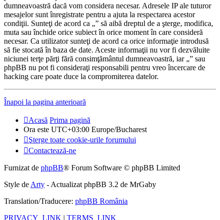
dumneavoastră dacă vom considera necesar. Adresele IP ale tuturor
mesajelor sunt înregistrate pentru a ajuta la respectarea acestor
condiţii. Sunteţi de acord ca „” să aibă dreptul de a şterge, modifica,
muta sau închide orice subiect în orice moment în care consideră
necesar. Ca utilizator sunteţi de acord ca orice informaţie introdusă
să fie stocată în baza de date. Aceste informaţii nu vor fi dezvăluite
niciunei terţe părţi fără consimţământul dumneavoastră, iar „” sau
phpBB nu pot fi consideraţi responsabili pentru vreo încercare de
hacking care poate duce la compromiterea datelor.
Înapoi la pagina anterioară
Acasă
Prima pagină
Ora este UTC+03:00 Europe/Bucharest
Şterge toate cookie-urile forumului
Contactează-ne
Furnizat de
phpBB
® Forum Software © phpBB Limited
Style de
Arty
- Actualizat phpBB 3.2 de MrGaby
Translation/Traducere:
phpBB România
PRIVACY_LINK
|
TERMS_LINK