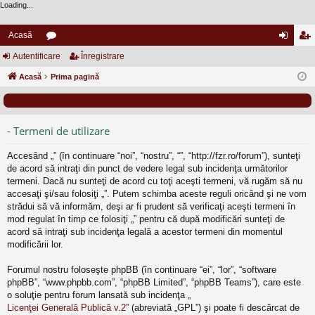
Loading...
Acasă
Autentificare
or
Înregistrare
ut
nr
Acasă
u
Prima pagină
en
eg
m
tifi
ist
uri
ca
ra
- Termeni de utilizare
re
re
Accesând „” (în continuare “noi”, “nostru”, “”, “http://fzr.ro/forum”), sunteţi
de acord să intraţi din punct de vedere legal sub incidenţa următorilor
termeni. Dacă nu sunteţi de acord cu toţi aceşti termeni, vă rugăm să nu
accesaţi şi/sau folosiţi „”. Putem schimba aceste reguli oricând şi ne vom
strădui să vă informăm, deşi ar fi prudent să verificaţi aceşti termeni în
mod regulat în timp ce folosiţi „” pentru că după modificări sunteţi de
acord să intraţi sub incidenţa legală a acestor termeni din momentul
modificării lor.
Forumul nostru foloseşte phpBB (în continuare “ei”, “lor”, “software
phpBB”, “www.phpbb.com”, “phpBB Limited”, “phpBB Teams”), care este
o soluţie pentru forum lansată sub incidenţa „
Licenţei Generală Publică v.2
” (abreviată „GPL”) şi poate fi descărcat de