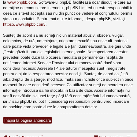
la
www.phpbb.com
. Software-ul phpBB facilitează doar discuţiile care au
ca mijloc de comunicare internetul, phpBB Limited nu este responsabill în
ceea ce site-ul acceptă sau nu din punct de vedere al conţinutului permis
şi/sau a conduitei. Pentru mai multe informaţii despre phpBB, vizitaţi:
https://www.phpbb.com/
.
Sunteţi de acord să nu scrieţi niciun material abuziv, obscen, vulgar,
calomnios, de ură, ameninţare, orientare-sexuală sau orice alt material
care poate viola prevederile legale ale ţării dumneavoastră, ale ţării unde
„” este găzduit sau ale legislaţiei internaţionale. Nerespectarea acestor
prevederi poate duce la blocarea imediată şi permanentă însoţită de
notificarea Internet Service Provider-ului dumneavoastră dacă vom
considera necesar. Adresele IP ale tuturor mesajelor sunt înregistrate
pentru a ajuta la respectarea acestor condiţii. Sunteţi de acord ca „” să
aibă dreptul de a şterge, modifica, muta sau închide orice subiect în orice
moment în care consideră necesar. Ca utilizator sunteţi de acord ca orice
informaţie introdusă să fie stocată în baza de date. Aceste informaţii nu
vor fi dezvăluite niciunei terţe părţi fără consimţământul dumneavoastră,
iar „” sau phpBB nu pot fi consideraţi responsabili pentru vreo încercare
de hacking care poate duce la compromiterea datelor.
Înapoi la pagina anterioară