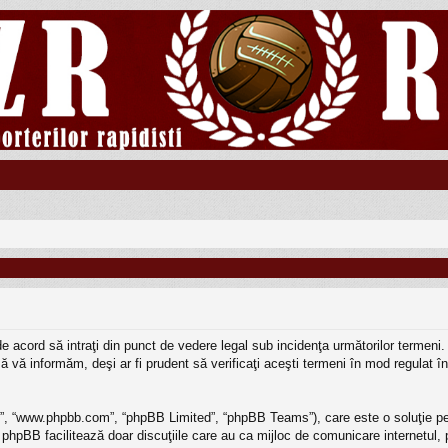
eţi de acord să intraţi din punct de vedere legal sub incidenţa următorilor terme
 vă informăm, deşi ar fi prudent să verificaţi aceşti termeni în mod regulat în 
BB”, “www.phpbb.com”, “phpBB Limited”, “phpBB Teams”), care este o soluţie pe
 phpBB facilitează doar discuţiile care au ca mijloc de comunicare internetul