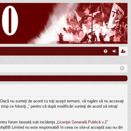
FA
ut
nr
Q
en
eg
tifi
ist
ca
ra
re
re
ni. Dacă nu sunteţi de acord cu toţi aceşti termeni, vă rugăm să nu accesaţi
timp ce folosiţi „” pentru că după modificări sunteţi de acord să intraţi
ntru forum lansată sub incidenţa „
Licenţei Generală Publică v.2
”
, phpBB Limited nu este responsabill în ceea ce site-ul acceptă sau nu din