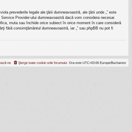
iola prevederile legale ale ţării dumneavoastră, ale ţării unde „” este
rnet Service Provider-ului dumneavoastră dacă vom considera necesar.
odifica, muta sau închide orice subiect în orice moment în care consideră
e părţi fără consimţământul dumneavoastră, iar „” sau phpBB nu pot fi
ează-ne
Şterge toate cookie-urile forumului
Ora este UTC+03:00 Europe/Bucharest