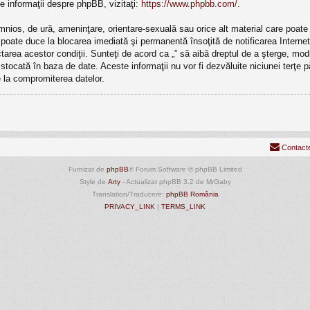
e informaţii despre phpBB, vizitaţi:
https://www.phpbb.com/
.
mnios, de ură, ameninţare, orientare-sexuală sau orice alt material care poate v
ri poate duce la blocarea imediată şi permanentă însoţită de notificarea Inte
ectarea acestor condiţii. Sunteţi de acord ca „” să aibă dreptul de a şterge, m
e stocată în baza de date. Aceste informaţii nu vor fi dezvăluite niciunei terţ
 la compromiterea datelor.
Contact
Furnizat de
phpBB
® Forum Software © phpBB Limited
Style de
Arty
- Actualizat phpBB 3.2 de MrGaby
Translation/Traducere:
phpBB România
PRIVACY_LINK
|
TERMS_LINK