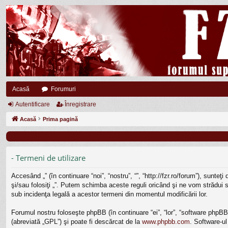
Acasă
Forumuri
Autentificare
Înregistrare
Acasă
Prima pagină
- Termeni de utilizare
Accesând „” (în continuare “noi”, “nostru”, “”, “http://fzr.ro/forum”), sunt
şi/sau folosiţi „”. Putem schimba aceste reguli oricând şi ne vom strădui să
sub incidenţa legală a acestor termeni din momentul modificării lor.
Forumul nostru foloseşte phpBB (în continuare “ei”, “lor”, “software php
(abreviată „GPL”) şi poate fi descărcat de la
www.phpbb.com
. Software-ul