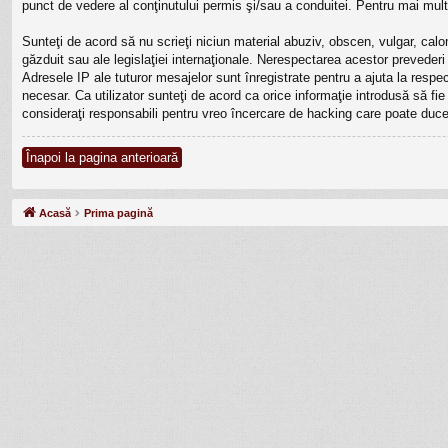
punct de vedere al conţinutului permis şi/sau a conduitei. Pentru mai mult
Sunteţi de acord să nu scrieţi niciun material abuziv, obscen, vulgar, calo
găzduit sau ale legislaţiei internaţionale. Nerespectarea acestor prevede
Adresele IP ale tuturor mesajelor sunt înregistrate pentru a ajuta la resp
necesar. Ca utilizator sunteţi de acord ca orice informaţie introdusă să fi
consideraţi responsabili pentru vreo încercare de hacking care poate duce
Înapoi la pagina anterioară
Acasă
Prima pagină