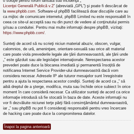
o soluţie pentru forum lansată sub incidenţa „
Licenţei Generală Publică v.2
” (abreviată „GPL”) şi poate fi descărcat de
la
www.phpbb.com
. Software-ul phpBB facilitează doar discuţiile care au
ca mijloc de comunicare internetul, phpBB Limited nu este responsabill în
ceea ce site-ul acceptă sau nu din punct de vedere al conţinutului permis
şi/sau a conduitei. Pentru mai multe informaţii despre phpBB, vizitaţi:
https://www.phpbb.com/
.
Sunteţi de acord să nu scrieţi niciun material abuziv, obscen, vulgar,
calomnios, de ură, ameninţare, orientare-sexuală sau orice alt material
care poate viola prevederile legale ale ţării dumneavoastră, ale ţării unde
„” este găzduit sau ale legislaţiei internaţionale. Nerespectarea acestor
prevederi poate duce la blocarea imediată şi permanentă însoţită de
notificarea Internet Service Provider-ului dumneavoastră dacă vom
considera necesar. Adresele IP ale tuturor mesajelor sunt înregistrate
pentru a ajuta la respectarea acestor condiţii. Sunteţi de acord ca „” să
aibă dreptul de a şterge, modifica, muta sau închide orice subiect în orice
moment în care consideră necesar. Ca utilizator sunteţi de acord ca orice
informaţie introdusă să fie stocată în baza de date. Aceste informaţii nu
vor fi dezvăluite niciunei terţe părţi fără consimţământul dumneavoastră,
iar „” sau phpBB nu pot fi consideraţi responsabili pentru vreo încercare
de hacking care poate duce la compromiterea datelor.
Înapoi la pagina anterioară