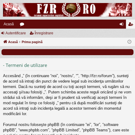
Acasă
Autentificare
or
Înregistrare
ut
nr
Acasă
u
Prima pagină
en
eg
m
tifi
ist
uri
ca
ra
- Termeni de utilizare
re
re
Accesând „” (în continuare “noi”, “nostru”, “”, “http://fzr.ro/forum”), sunteţi
de acord să intraţi din punct de vedere legal sub incidenţa următorilor
termeni. Dacă nu sunteţi de acord cu toţi aceşti termeni, vă rugăm să nu
accesaţi şi/sau folosiţi „”. Putem schimba aceste reguli oricând şi ne vom
strădui să vă informăm, deşi ar fi prudent să verificaţi aceşti termeni în
mod regulat în timp ce folosiţi „” pentru că după modificări sunteţi de
acord să intraţi sub incidenţa legală a acestor termeni din momentul
modificării lor.
Forumul nostru foloseşte phpBB (în continuare “ei”, “lor”, “software
phpBB”, “www.phpbb.com”, “phpBB Limited”, “phpBB Teams”), care este