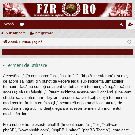
Acasă
Autentificare
or
Înregistrare
ut
nr
Acasă
u
Prima pagină
en
eg
m
tifi
ist
uri
ca
ra
- Termeni de utilizare
re
re
Accesând „” (în continuare “noi”, “nostru”, “”, “http://fzr.ro/forum”), sunteţi
de acord să intraţi din punct de vedere legal sub incidenţa următorilor
termeni. Dacă nu sunteţi de acord cu toţi aceşti termeni, vă rugăm să nu
accesaţi şi/sau folosiţi „”. Putem schimba aceste reguli oricând şi ne vom
strădui să vă informăm, deşi ar fi prudent să verificaţi aceşti termeni în
mod regulat în timp ce folosiţi „” pentru că după modificări sunteţi de
acord să intraţi sub incidenţa legală a acestor termeni din momentul
modificării lor.
Forumul nostru foloseşte phpBB (în continuare “ei”, “lor”, “software
phpBB”, “www.phpbb.com”, “phpBB Limited”, “phpBB Teams”), care este