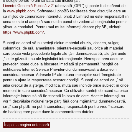
o soluţie pentru forum lansată sub incidenţa „
Licenţei Generală Publică v.2
” (abreviată „GPL”) şi poate fi descărcat de
la
www.phpbb.com
. Software-ul phpBB facilitează doar discuţiile care au
ca mijloc de comunicare internetul, phpBB Limited nu este responsabill în
ceea ce site-ul acceptă sau nu din punct de vedere al conţinutului permis
şi/sau a conduitei. Pentru mai multe informaţii despre phpBB, vizitaţi:
https://www.phpbb.com/
.
Sunteţi de acord să nu scrieţi niciun material abuziv, obscen, vulgar,
calomnios, de ură, ameninţare, orientare-sexuală sau orice alt material
care poate viola prevederile legale ale ţării dumneavoastră, ale ţării unde
„” este găzduit sau ale legislaţiei internaţionale. Nerespectarea acestor
prevederi poate duce la blocarea imediată şi permanentă însoţită de
notificarea Internet Service Provider-ului dumneavoastră dacă vom
considera necesar. Adresele IP ale tuturor mesajelor sunt înregistrate
pentru a ajuta la respectarea acestor condiţii. Sunteţi de acord ca „” să
aibă dreptul de a şterge, modifica, muta sau închide orice subiect în orice
moment în care consideră necesar. Ca utilizator sunteţi de acord ca orice
informaţie introdusă să fie stocată în baza de date. Aceste informaţii nu
vor fi dezvăluite niciunei terţe părţi fără consimţământul dumneavoastră,
iar „” sau phpBB nu pot fi consideraţi responsabili pentru vreo încercare
de hacking care poate duce la compromiterea datelor.
Înapoi la pagina anterioară