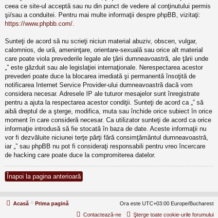
ceea ce site-ul acceptă sau nu din punct de vedere al conţinutului permis
şi/sau a conduitei. Pentru mai multe informaţii despre phpBB, vizitaţi:
https://www.phpbb.com/
.
Sunteţi de acord să nu scrieţi niciun material abuziv, obscen, vulgar,
calomnios, de ură, ameninţare, orientare-sexuală sau orice alt material
care poate viola prevederile legale ale ţării dumneavoastră, ale ţării unde
„” este găzduit sau ale legislaţiei internaţionale. Nerespectarea acestor
prevederi poate duce la blocarea imediată şi permanentă însoţită de
notificarea Internet Service Provider-ului dumneavoastră dacă vom
considera necesar. Adresele IP ale tuturor mesajelor sunt înregistrate
pentru a ajuta la respectarea acestor condiţii. Sunteţi de acord ca „” să
aibă dreptul de a şterge, modifica, muta sau închide orice subiect în orice
moment în care consideră necesar. Ca utilizator sunteţi de acord ca orice
informaţie introdusă să fie stocată în baza de date. Aceste informaţii nu
vor fi dezvăluite niciunei terţe părţi fără consimţământul dumneavoastră,
iar „” sau phpBB nu pot fi consideraţi responsabili pentru vreo încercare
de hacking care poate duce la compromiterea datelor.
Înapoi la pagina anterioară
Acasă
Prima pagină
Ora este UTC+03:00 Europe/Bucharest
Contactează-ne
Şterge toate cookie-urile forumului