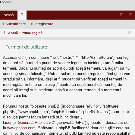
Loading...
Acasă
Autentificare
or
Înregistrare
ut
nr
Acasă
u
Prima pagină
en
eg
m
tifi
ist
- Termeni de utilizare
uri
ca
ra
Accesând „” (în continuare “noi”, “nostru”, “”, “http://fzr.ro/forum”), sunteţi
re
re
de acord să intraţi din punct de vedere legal sub incidenţa următorilor
termeni. Dacă nu sunteţi de acord cu toţi aceşti termeni, vă rugăm să nu
accesaţi şi/sau folosiţi „”. Putem schimba aceste reguli oricând şi ne vom
strădui să vă informăm, deşi ar fi prudent să verificaţi aceşti termeni în
mod regulat în timp ce folosiţi „” pentru că după modificări sunteţi de
acord să intraţi sub incidenţa legală a acestor termeni din momentul
modificării lor.
Forumul nostru foloseşte phpBB (în continuare “ei”, “lor”, “software
phpBB”, “www.phpbb.com”, “phpBB Limited”, “phpBB Teams”), care este
o soluţie pentru forum lansată sub incidenţa „
Licenţei Generală Publică v.2
” (abreviată „GPL”) şi poate fi descărcat de
la
www.phpbb.com
. Software-ul phpBB facilitează doar discuţiile care au
ca mijloc de comunicare internetul, phpBB Limited nu este responsabill în