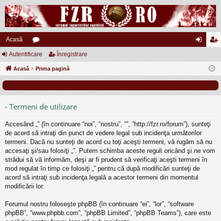
Acasă
Autentificare
or
Înregistrare
ut
nr
Acasă
u
Prima pagină
en
eg
m
tifi
ist
uri
ca
ra
- Termeni de utilizare
re
re
Accesând „” (în continuare “noi”, “nostru”, “”, “http://fzr.ro/forum”), sunteţi
de acord să intraţi din punct de vedere legal sub incidenţa următorilor
termeni. Dacă nu sunteţi de acord cu toţi aceşti termeni, vă rugăm să nu
accesaţi şi/sau folosiţi „”. Putem schimba aceste reguli oricând şi ne vom
strădui să vă informăm, deşi ar fi prudent să verificaţi aceşti termeni în
mod regulat în timp ce folosiţi „” pentru că după modificări sunteţi de
acord să intraţi sub incidenţa legală a acestor termeni din momentul
modificării lor.
Forumul nostru foloseşte phpBB (în continuare “ei”, “lor”, “software
phpBB”, “www.phpbb.com”, “phpBB Limited”, “phpBB Teams”), care este