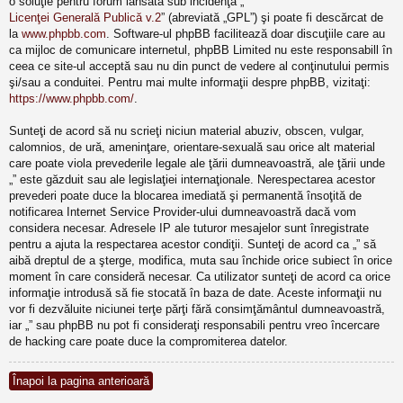
o soluţie pentru forum lansată sub incidenţa „
Licenţei Generală Publică v.2
” (abreviată „GPL”) şi poate fi descărcat de
la
www.phpbb.com
. Software-ul phpBB facilitează doar discuţiile care au
ca mijloc de comunicare internetul, phpBB Limited nu este responsabill în
ceea ce site-ul acceptă sau nu din punct de vedere al conţinutului permis
şi/sau a conduitei. Pentru mai multe informaţii despre phpBB, vizitaţi:
https://www.phpbb.com/
.
Sunteţi de acord să nu scrieţi niciun material abuziv, obscen, vulgar,
calomnios, de ură, ameninţare, orientare-sexuală sau orice alt material
care poate viola prevederile legale ale ţării dumneavoastră, ale ţării unde
„” este găzduit sau ale legislaţiei internaţionale. Nerespectarea acestor
prevederi poate duce la blocarea imediată şi permanentă însoţită de
notificarea Internet Service Provider-ului dumneavoastră dacă vom
considera necesar. Adresele IP ale tuturor mesajelor sunt înregistrate
pentru a ajuta la respectarea acestor condiţii. Sunteţi de acord ca „” să
aibă dreptul de a şterge, modifica, muta sau închide orice subiect în orice
moment în care consideră necesar. Ca utilizator sunteţi de acord ca orice
informaţie introdusă să fie stocată în baza de date. Aceste informaţii nu
vor fi dezvăluite niciunei terţe părţi fără consimţământul dumneavoastră,
iar „” sau phpBB nu pot fi consideraţi responsabili pentru vreo încercare
de hacking care poate duce la compromiterea datelor.
Înapoi la pagina anterioară