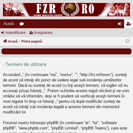
Acasă
Autentificare
or
Înregistrare
ut
nr
Acasă
u
Prima pagină
en
eg
m
tifi
ist
uri
ca
ra
- Termeni de utilizare
re
re
Accesând „” (în continuare “noi”, “nostru”, “”, “http://fzr.ro/forum”), sunteţi
de acord să intraţi din punct de vedere legal sub incidenţa următorilor
termeni. Dacă nu sunteţi de acord cu toţi aceşti termeni, vă rugăm să nu
accesaţi şi/sau folosiţi „”. Putem schimba aceste reguli oricând şi ne vom
strădui să vă informăm, deşi ar fi prudent să verificaţi aceşti termeni în
mod regulat în timp ce folosiţi „” pentru că după modificări sunteţi de
acord să intraţi sub incidenţa legală a acestor termeni din momentul
modificării lor.
Forumul nostru foloseşte phpBB (în continuare “ei”, “lor”, “software
phpBB”, “www.phpbb.com”, “phpBB Limited”, “phpBB Teams”), care este