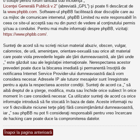
o soluţie pentru forum lansată sub incidenţa „
Licenţei Generală Publică v.2
” (abreviată „GPL”) şi poate fi descărcat de
la
www.phpbb.com
. Software-ul phpBB facilitează doar discuţiile care au
ca mijloc de comunicare internetul, phpBB Limited nu este responsabill în
ceea ce site-ul acceptă sau nu din punct de vedere al conţinutului permis
şi/sau a conduitei. Pentru mai multe informaţii despre phpBB, vizitaţi:
https://www.phpbb.com/
.
Sunteţi de acord să nu scrieţi niciun material abuziv, obscen, vulgar,
calomnios, de ură, ameninţare, orientare-sexuală sau orice alt material
care poate viola prevederile legale ale ţării dumneavoastră, ale ţării unde
„” este găzduit sau ale legislaţiei internaţionale. Nerespectarea acestor
prevederi poate duce la blocarea imediată şi permanentă însoţită de
notificarea Internet Service Provider-ului dumneavoastră dacă vom
considera necesar. Adresele IP ale tuturor mesajelor sunt înregistrate
pentru a ajuta la respectarea acestor condiţii. Sunteţi de acord ca „” să
aibă dreptul de a şterge, modifica, muta sau închide orice subiect în orice
moment în care consideră necesar. Ca utilizator sunteţi de acord ca orice
informaţie introdusă să fie stocată în baza de date. Aceste informaţii nu
vor fi dezvăluite niciunei terţe părţi fără consimţământul dumneavoastră,
iar „” sau phpBB nu pot fi consideraţi responsabili pentru vreo încercare
de hacking care poate duce la compromiterea datelor.
Înapoi la pagina anterioară