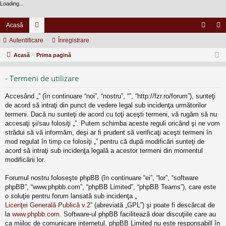
Loading...
Acasă
Autentificare
or
Înregistrare
ut
nr
Acasă
u
Prima pagină
en
eg
m
tifi
ist
- Termeni de utilizare
uri
ca
ra
Accesând „” (în continuare “noi”, “nostru”, “”, “http://fzr.ro/forum”), sunteţi
re
re
de acord să intraţi din punct de vedere legal sub incidenţa următorilor
termeni. Dacă nu sunteţi de acord cu toţi aceşti termeni, vă rugăm să nu
accesaţi şi/sau folosiţi „”. Putem schimba aceste reguli oricând şi ne vom
strădui să vă informăm, deşi ar fi prudent să verificaţi aceşti termeni în
mod regulat în timp ce folosiţi „” pentru că după modificări sunteţi de
acord să intraţi sub incidenţa legală a acestor termeni din momentul
modificării lor.
Forumul nostru foloseşte phpBB (în continuare “ei”, “lor”, “software
phpBB”, “www.phpbb.com”, “phpBB Limited”, “phpBB Teams”), care este
o soluţie pentru forum lansată sub incidenţa „
Licenţei Generală Publică v.2
” (abreviată „GPL”) şi poate fi descărcat de
la
www.phpbb.com
. Software-ul phpBB facilitează doar discuţiile care au
ca mijloc de comunicare internetul, phpBB Limited nu este responsabill în