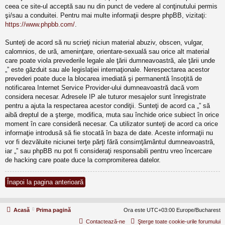
ceea ce site-ul acceptă sau nu din punct de vedere al conţinutului permis
şi/sau a conduitei. Pentru mai multe informaţii despre phpBB, vizitaţi:
https://www.phpbb.com/
.
Sunteţi de acord să nu scrieţi niciun material abuziv, obscen, vulgar,
calomnios, de ură, ameninţare, orientare-sexuală sau orice alt material
care poate viola prevederile legale ale ţării dumneavoastră, ale ţării unde
„” este găzduit sau ale legislaţiei internaţionale. Nerespectarea acestor
prevederi poate duce la blocarea imediată şi permanentă însoţită de
notificarea Internet Service Provider-ului dumneavoastră dacă vom
considera necesar. Adresele IP ale tuturor mesajelor sunt înregistrate
pentru a ajuta la respectarea acestor condiţii. Sunteţi de acord ca „” să
aibă dreptul de a şterge, modifica, muta sau închide orice subiect în orice
moment în care consideră necesar. Ca utilizator sunteţi de acord ca orice
informaţie introdusă să fie stocată în baza de date. Aceste informaţii nu
vor fi dezvăluite niciunei terţe părţi fără consimţământul dumneavoastră,
iar „” sau phpBB nu pot fi consideraţi responsabili pentru vreo încercare
de hacking care poate duce la compromiterea datelor.
Înapoi la pagina anterioară
Acasă
Prima pagină
Ora este UTC+03:00 Europe/Bucharest
Contactează-ne
Şterge toate cookie-urile forumului