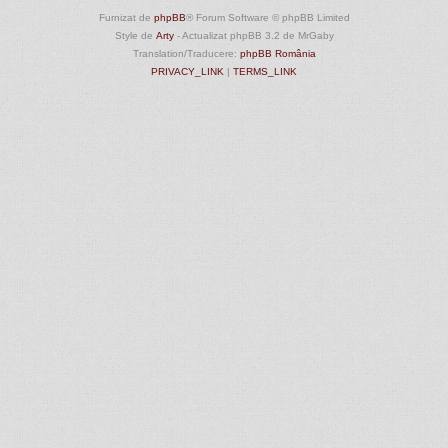
Furnizat de
phpBB
® Forum Software © phpBB Limited
Style de
Arty
- Actualizat phpBB 3.2 de MrGaby
Translation/Traducere:
phpBB România
PRIVACY_LINK
|
TERMS_LINK