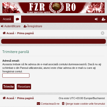
Acasă
Autentificare
or
Înregistrare
ut
nr
Acasă
u
Prima pagină
en
eg
m
tifi
ist
uri
ca
ra
Trimitere parolă
re
re
Adresă email:
Aceasta trebuie să fie adresa de e-mail asociată contului dumneavoastră. Dacă nu aţi
schimbat-o din Panoul utilizatorului, atunci este chiar adresa de e-mail cu care aţi
înregistrat contul.
Acasă
Prima pagină
Ora este UTC+03:00 Europe/Bucharest
Contactează-ne
Şterge toate cookie-urile forumului