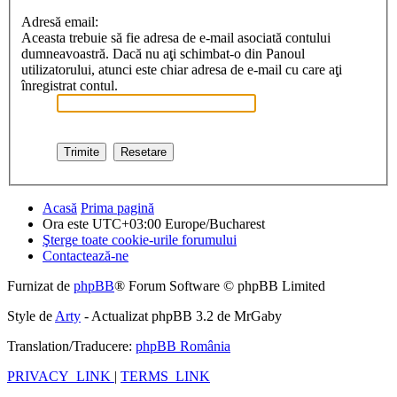
Adresă email:
Aceasta trebuie să fie adresa de e-mail asociată contului
dumneavoastră. Dacă nu aţi schimbat-o din Panoul
utilizatorului, atunci este chiar adresa de e-mail cu care aţi
înregistrat contul.
Acasă
Prima pagină
Ora este UTC+03:00 Europe/Bucharest
Şterge toate cookie-urile forumului
Contactează-ne
Furnizat de
phpBB
® Forum Software © phpBB Limited
Style de
Arty
- Actualizat phpBB 3.2 de MrGaby
Translation/Traducere:
phpBB România
PRIVACY_LINK
|
TERMS_LINK