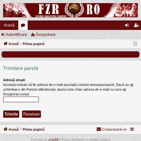
Acasă
Autentificare
or
Înregistrare
ut
nr
Acasă
u
Prima pagină
en
eg
m
tifi
ist
uri
ca
ra
Trimitere parolă
re
re
Adresă email:
Aceasta trebuie să fie adresa de e-mail asociată contului dumneavoastră. Dacă nu aţi
schimbat-o din Panoul utilizatorului, atunci este chiar adresa de e-mail cu care aţi
înregistrat contul.
Acasă
Prima pagină
Contactează-ne
Furnizat de
phpBB
® Forum Software © phpBB Limited