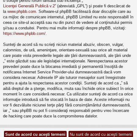
o soluţie pentru forum lansată sub incidenţa „
Licenţei Generală Publică v.2
” (abreviată „GPL”) şi poate fi descărcat de
la
www.phpbb.com
. Software-ul phpBB facilitează doar discuţiile care au
ca mijloc de comunicare internetul, phpBB Limited nu este responsabill în
ceea ce site-ul acceptă sau nu din punct de vedere al conţinutului permis
şi/sau a conduitei. Pentru mai multe informaţii despre phpBB, vizitaţi:
https://www.phpbb.com/
.
Sunteţi de acord să nu scrieţi niciun material abuziv, obscen, vulgar,
calomnios, de ură, ameninţare, orientare-sexuală sau orice alt material
care poate viola prevederile legale ale ţării dumneavoastră, ale ţării unde
„” este găzduit sau ale legislaţiei internaţionale. Nerespectarea acestor
prevederi poate duce la blocarea imediată şi permanentă însoţită de
notificarea Internet Service Provider-ului dumneavoastră dacă vom
considera necesar. Adresele IP ale tuturor mesajelor sunt înregistrate
pentru a ajuta la respectarea acestor condiţii. Sunteţi de acord ca „” să
aibă dreptul de a şterge, modifica, muta sau închide orice subiect în orice
moment în care consideră necesar. Ca utilizator sunteţi de acord ca orice
informaţie introdusă să fie stocată în baza de date. Aceste informaţii nu
vor fi dezvăluite niciunei terţe părţi fără consimţământul dumneavoastră,
iar „” sau phpBB nu pot fi consideraţi responsabili pentru vreo încercare
de hacking care poate duce la compromiterea datelor.