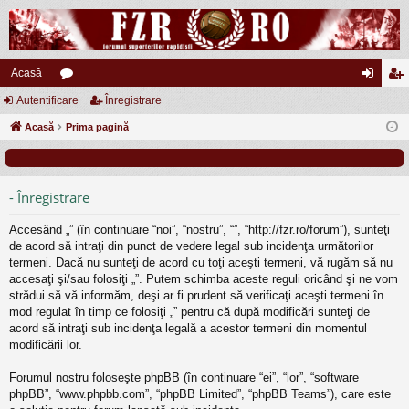
Acasă
Autentificare
or
Înregistrare
ut
nr
Acasă
u
Prima pagină
en
eg
m
tifi
ist
uri
ca
ra
- Înregistrare
re
re
Accesând „” (în continuare “noi”, “nostru”, “”, “http://fzr.ro/forum”), sunteţi
de acord să intraţi din punct de vedere legal sub incidenţa următorilor
termeni. Dacă nu sunteţi de acord cu toţi aceşti termeni, vă rugăm să nu
accesaţi şi/sau folosiţi „”. Putem schimba aceste reguli oricând şi ne vom
strădui să vă informăm, deşi ar fi prudent să verificaţi aceşti termeni în
mod regulat în timp ce folosiţi „” pentru că după modificări sunteţi de
acord să intraţi sub incidenţa legală a acestor termeni din momentul
modificării lor.
Forumul nostru foloseşte phpBB (în continuare “ei”, “lor”, “software
phpBB”, “www.phpbb.com”, “phpBB Limited”, “phpBB Teams”), care este