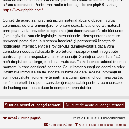
şi/sau a conduitei. Pentru mai multe informaţii despre phpBB, vizitaţi:
https://www.phpbb.com/
.
Sunteţi de acord să nu scrieţi niciun material abuziv, obscen, vulgar,
calomnios, de ură, ameninţare, orientare-sexuală sau orice alt material
care poate viola prevederile legale ale ţării dumneavoastră, ale ţării unde
„” este găzduit sau ale legislaţiei internaţionale. Nerespectarea acestor
prevederi poate duce la blocarea imediată şi permanentă însoţită de
notificarea Internet Service Provider-ului dumneavoastră dacă vom
considera necesar. Adresele IP ale tuturor mesajelor sunt înregistrate
pentru a ajuta la respectarea acestor condiţii. Sunteţi de acord ca „” să
aibă dreptul de a şterge, modifica, muta sau închide orice subiect în orice
moment în care consideră necesar. Ca utilizator sunteţi de acord ca orice
informaţie introdusă să fie stocată în baza de date. Aceste informaţii nu
vor fi dezvăluite niciunei terţe părţi fără consimţământul dumneavoastră,
iar „” sau phpBB nu pot fi consideraţi responsabili pentru vreo încercare
de hacking care poate duce la compromiterea datelor.
Acasă
Prima pagină
Ora este UTC+03:00 Europe/Bucharest
Contactează-ne
Şterge toate cookie-urile forumului