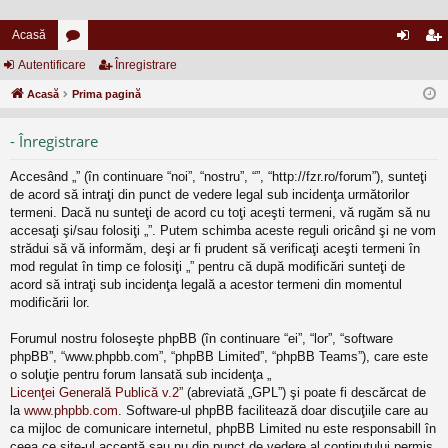
Acasă
Autentificare
or
Înregistrare
ut
nr
Acasă
u
Prima pagină
en
eg
m
tifi
ist
- Înregistrare
uri
ca
ra
Accesând „” (în continuare “noi”, “nostru”, “”, “http://fzr.ro/forum”), sunteţi
re
re
de acord să intraţi din punct de vedere legal sub incidenţa următorilor
termeni. Dacă nu sunteţi de acord cu toţi aceşti termeni, vă rugăm să nu
accesaţi şi/sau folosiţi „”. Putem schimba aceste reguli oricând şi ne vom
strădui să vă informăm, deşi ar fi prudent să verificaţi aceşti termeni în
mod regulat în timp ce folosiţi „” pentru că după modificări sunteţi de
acord să intraţi sub incidenţa legală a acestor termeni din momentul
modificării lor.
Forumul nostru foloseşte phpBB (în continuare “ei”, “lor”, “software
phpBB”, “www.phpbb.com”, “phpBB Limited”, “phpBB Teams”), care este
o soluţie pentru forum lansată sub incidenţa „
Licenţei Generală Publică v.2
” (abreviată „GPL”) şi poate fi descărcat de
la
www.phpbb.com
. Software-ul phpBB facilitează doar discuţiile care au
ca mijloc de comunicare internetul, phpBB Limited nu este responsabill în
ceea ce site-ul acceptă sau nu din punct de vedere al conţinutului permis