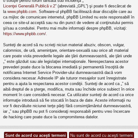
o soluţie pentru forum lansată sub incidenţa „
Licenţei Generală Publică v.2
” (abreviată „GPL”) şi poate fi descărcat de
la
www.phpbb.com
. Software-ul phpBB facilitează doar discuţiile care au
ca mijloc de comunicare internetul, phpBB Limited nu este responsabill în
ceea ce site-ul acceptă sau nu din punct de vedere al conţinutului permis
şi/sau a conduitei. Pentru mai multe informaţii despre phpBB, vizitaţi:
https://www.phpbb.com/
.
Sunteţi de acord să nu scrieţi niciun material abuziv, obscen, vulgar,
calomnios, de ură, ameninţare, orientare-sexuală sau orice alt material
care poate viola prevederile legale ale ţării dumneavoastră, ale ţării unde
„” este găzduit sau ale legislaţiei internaţionale. Nerespectarea acestor
prevederi poate duce la blocarea imediată şi permanentă însoţită de
notificarea Internet Service Provider-ului dumneavoastră dacă vom
considera necesar. Adresele IP ale tuturor mesajelor sunt înregistrate
pentru a ajuta la respectarea acestor condiţii. Sunteţi de acord ca „” să
aibă dreptul de a şterge, modifica, muta sau închide orice subiect în orice
moment în care consideră necesar. Ca utilizator sunteţi de acord ca orice
informaţie introdusă să fie stocată în baza de date. Aceste informaţii nu
vor fi dezvăluite niciunei terţe părţi fără consimţământul dumneavoastră,
iar „” sau phpBB nu pot fi consideraţi responsabili pentru vreo încercare
de hacking care poate duce la compromiterea datelor.