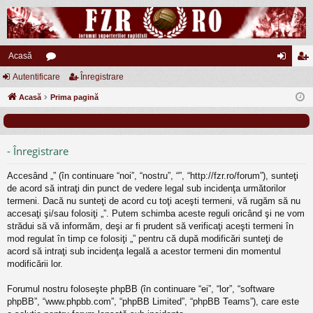
Acasă
Autentificare
or
Înregistrare
ut
nr
Acasă
u
Prima pagină
en
eg
m
tifi
ist
uri
ca
ra
- Înregistrare
re
re
Accesând „” (în continuare “noi”, “nostru”, “”, “http://fzr.ro/forum”), sunteţi
de acord să intraţi din punct de vedere legal sub incidenţa următorilor
termeni. Dacă nu sunteţi de acord cu toţi aceşti termeni, vă rugăm să nu
accesaţi şi/sau folosiţi „”. Putem schimba aceste reguli oricând şi ne vom
strădui să vă informăm, deşi ar fi prudent să verificaţi aceşti termeni în
mod regulat în timp ce folosiţi „” pentru că după modificări sunteţi de
acord să intraţi sub incidenţa legală a acestor termeni din momentul
modificării lor.
Forumul nostru foloseşte phpBB (în continuare “ei”, “lor”, “software
phpBB”, “www.phpbb.com”, “phpBB Limited”, “phpBB Teams”), care este