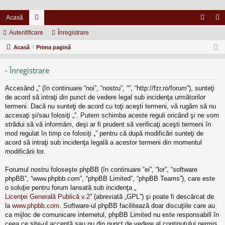
Acasă
Autentificare
or
Înregistrare
ut
nr
Acasă
u
Prima pagină
en
eg
m
tifi
ist
- Înregistrare
uri
ca
ra
Accesând „” (în continuare “noi”, “nostru”, “”, “http://fzr.ro/forum”), sunteţi
re
re
de acord să intraţi din punct de vedere legal sub incidenţa următorilor
termeni. Dacă nu sunteţi de acord cu toţi aceşti termeni, vă rugăm să nu
accesaţi şi/sau folosiţi „”. Putem schimba aceste reguli oricând şi ne vom
strădui să vă informăm, deşi ar fi prudent să verificaţi aceşti termeni în
mod regulat în timp ce folosiţi „” pentru că după modificări sunteţi de
acord să intraţi sub incidenţa legală a acestor termeni din momentul
modificării lor.
Forumul nostru foloseşte phpBB (în continuare “ei”, “lor”, “software
phpBB”, “www.phpbb.com”, “phpBB Limited”, “phpBB Teams”), care este
o soluţie pentru forum lansată sub incidenţa „
Licenţei Generală Publică v.2
” (abreviată „GPL”) şi poate fi descărcat de
la
www.phpbb.com
. Software-ul phpBB facilitează doar discuţiile care au
ca mijloc de comunicare internetul, phpBB Limited nu este responsabill în
ceea ce site-ul acceptă sau nu din punct de vedere al conţinutului permis