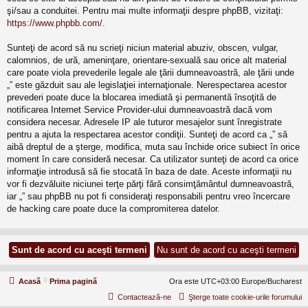
şi/sau a conduitei. Pentru mai multe informaţii despre phpBB, vizitaţi:
https://www.phpbb.com/
.
Sunteţi de acord să nu scrieţi niciun material abuziv, obscen, vulgar,
calomnios, de ură, ameninţare, orientare-sexuală sau orice alt material
care poate viola prevederile legale ale ţării dumneavoastră, ale ţării unde
„” este găzduit sau ale legislaţiei internaţionale. Nerespectarea acestor
prevederi poate duce la blocarea imediată şi permanentă însoţită de
notificarea Internet Service Provider-ului dumneavoastră dacă vom
considera necesar. Adresele IP ale tuturor mesajelor sunt înregistrate
pentru a ajuta la respectarea acestor condiţii. Sunteţi de acord ca „” să
aibă dreptul de a şterge, modifica, muta sau închide orice subiect în orice
moment în care consideră necesar. Ca utilizator sunteţi de acord ca orice
informaţie introdusă să fie stocată în baza de date. Aceste informaţii nu
vor fi dezvăluite niciunei terţe părţi fără consimţământul dumneavoastră,
iar „” sau phpBB nu pot fi consideraţi responsabili pentru vreo încercare
de hacking care poate duce la compromiterea datelor.
Acasă
Prima pagină
Ora este UTC+03:00 Europe/Bucharest
Contactează-ne
Şterge toate cookie-urile forumului