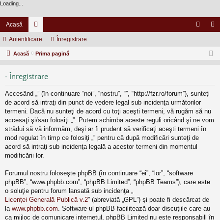
Loading...
Acasă
Autentificare
or
Înregistrare
ut
nr
Acasă
u
Prima pagină
en
eg
m
tifi
ist
- Înregistrare
uri
ca
ra
Accesând „” (în continuare “noi”, “nostru”, “”, “http://fzr.ro/forum”), sunteţi
re
re
de acord să intraţi din punct de vedere legal sub incidenţa următorilor
termeni. Dacă nu sunteţi de acord cu toţi aceşti termeni, vă rugăm să nu
accesaţi şi/sau folosiţi „”. Putem schimba aceste reguli oricând şi ne vom
strădui să vă informăm, deşi ar fi prudent să verificaţi aceşti termeni în
mod regulat în timp ce folosiţi „” pentru că după modificări sunteţi de
acord să intraţi sub incidenţa legală a acestor termeni din momentul
modificării lor.
Forumul nostru foloseşte phpBB (în continuare “ei”, “lor”, “software
phpBB”, “www.phpbb.com”, “phpBB Limited”, “phpBB Teams”), care este
o soluţie pentru forum lansată sub incidenţa „
Licenţei Generală Publică v.2
” (abreviată „GPL”) şi poate fi descărcat de
la
www.phpbb.com
. Software-ul phpBB facilitează doar discuţiile care au
ca mijloc de comunicare internetul, phpBB Limited nu este responsabill în