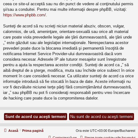
ceea ce site-ul acceptă sau nu din punct de vedere al conţinutului permis
şi/sau a conduitei. Pentru mai multe informaţii despre phpBB, vizitaţi:
https://www.phpbb.com/
.
Sunteţi de acord să nu scrieţi niciun material abuziv, obscen, vulgar,
calomnios, de ură, ameninţare, orientare-sexuală sau orice alt material
care poate viola prevederile legale ale ţării dumneavoastră, ale ţării unde
„” este găzduit sau ale legislaţiei internaţionale. Nerespectarea acestor
prevederi poate duce la blocarea imediată şi permanentă însoţită de
notificarea Internet Service Provider-ului dumneavoastră dacă vom
considera necesar. Adresele IP ale tuturor mesajelor sunt înregistrate
pentru a ajuta la respectarea acestor condiţii. Sunteţi de acord ca „” să
aibă dreptul de a şterge, modifica, muta sau închide orice subiect în orice
moment în care consideră necesar. Ca utilizator sunteţi de acord ca orice
informaţie introdusă să fie stocată în baza de date. Aceste informaţii nu
vor fi dezvăluite niciunei terţe părţi fără consimţământul dumneavoastră,
iar „” sau phpBB nu pot fi consideraţi responsabili pentru vreo încercare
de hacking care poate duce la compromiterea datelor.
Acasă
Prima pagină
Ora este UTC+03:00 Europe/Bucharest
Contactează-ne
Şterge toate cookie-urile forumului