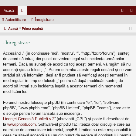
Acasă
Autentificare
or
Înregistrare
ut
nr
Acasă
u
Prima pagină
en
eg
m
tifi
ist
- Înregistrare
uri
ca
ra
Accesând „” (în continuare “noi”, “nostru”, “”, “http://fzr.ro/forum”), sunteţi
re
re
de acord să intraţi din punct de vedere legal sub incidenţa următorilor
termeni. Dacă nu sunteţi de acord cu toţi aceşti termeni, vă rugăm să nu
accesaţi şi/sau folosiţi „”. Putem schimba aceste reguli oricând şi ne vom
strădui să vă informăm, deşi ar fi prudent să verificaţi aceşti termeni în
mod regulat în timp ce folosiţi „” pentru că după modificări sunteţi de
acord să intraţi sub incidenţa legală a acestor termeni din momentul
modificării lor.
Forumul nostru foloseşte phpBB (în continuare “ei”, “lor”, “software
phpBB”, “www.phpbb.com”, “phpBB Limited”, “phpBB Teams”), care este
o soluţie pentru forum lansată sub incidenţa „
Licenţei Generală Publică v.2
” (abreviată „GPL”) şi poate fi descărcat de
la
www.phpbb.com
. Software-ul phpBB facilitează doar discuţiile care au
ca mijloc de comunicare internetul, phpBB Limited nu este responsabill în
ceea ce site-ul acceptă sau nu din punct de vedere al conţinutului permis