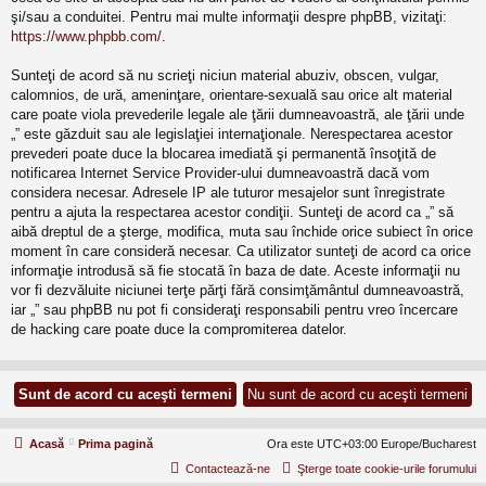
şi/sau a conduitei. Pentru mai multe informaţii despre phpBB, vizitaţi:
https://www.phpbb.com/
.
Sunteţi de acord să nu scrieţi niciun material abuziv, obscen, vulgar,
calomnios, de ură, ameninţare, orientare-sexuală sau orice alt material
care poate viola prevederile legale ale ţării dumneavoastră, ale ţării unde
„” este găzduit sau ale legislaţiei internaţionale. Nerespectarea acestor
prevederi poate duce la blocarea imediată şi permanentă însoţită de
notificarea Internet Service Provider-ului dumneavoastră dacă vom
considera necesar. Adresele IP ale tuturor mesajelor sunt înregistrate
pentru a ajuta la respectarea acestor condiţii. Sunteţi de acord ca „” să
aibă dreptul de a şterge, modifica, muta sau închide orice subiect în orice
moment în care consideră necesar. Ca utilizator sunteţi de acord ca orice
informaţie introdusă să fie stocată în baza de date. Aceste informaţii nu
vor fi dezvăluite niciunei terţe părţi fără consimţământul dumneavoastră,
iar „” sau phpBB nu pot fi consideraţi responsabili pentru vreo încercare
de hacking care poate duce la compromiterea datelor.
Acasă
Prima pagină
Ora este UTC+03:00 Europe/Bucharest
Contactează-ne
Şterge toate cookie-urile forumului