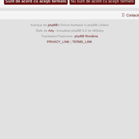
Contact
Furnizat de
phpBB
® Forum Software © phpBB Limited
Style de
Arty
- Actualizat phpBB 3.2 de MrGaby
Translation/Traducere:
phpBB România
PRIVACY_LINK
|
TERMS_LINK