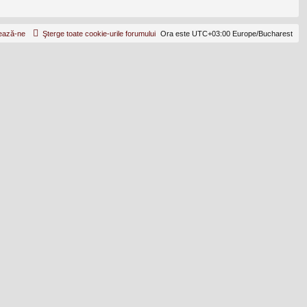
ează-ne
Şterge toate cookie-urile forumului
Ora este UTC+03:00 Europe/Bucharest