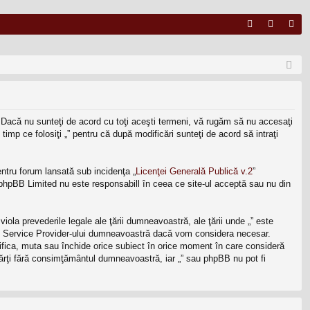
FA
ut
nr
Q
en
eg
tifi
ist
ca
ra
ni. Dacă nu sunteţi de acord cu toţi aceşti termeni, vă rugăm să nu accesaţi
re
re
timp ce folosiţi „” pentru că după modificări sunteţi de acord să intraţi
ntru forum lansată sub incidenţa „
Licenţei Generală Publică v.2
”
, phpBB Limited nu este responsabill în ceea ce site-ul acceptă sau nu din
iola prevederile legale ale ţării dumneavoastră, ale ţării unde „” este
rnet Service Provider-ului dumneavoastră dacă vom considera necesar.
odifica, muta sau închide orice subiect în orice moment în care consideră
e părţi fără consimţământul dumneavoastră, iar „” sau phpBB nu pot fi