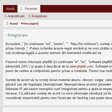
Acasă
Forumuri
Autentificare
Înregistrare
Acasă
Prima pagină
- Înregistrare
Accesând „” (în continuare “noi”, “nostru”, “”, “http://fzr.ro/forum”), sunt
şi/sau folosiţi „”. Putem schimba aceste reguli oricând şi ne vom strădui să
sub incidenţa legală a acestor termeni din momentul modificării lor.
Forumul nostru foloseşte phpBB (în continuare “ei”, “lor”, “software php
(abreviată „GPL”) şi poate fi descărcat de la
www.phpbb.com
. Software-ul
punct de vedere al conţinutului permis şi/sau a conduitei. Pentru mai mult
Sunteţi de acord să nu scrieţi niciun material abuziv, obscen, vulgar, calo
găzduit sau ale legislaţiei internaţionale. Nerespectarea acestor prevede
Adresele IP ale tuturor mesajelor sunt înregistrate pentru a ajuta la resp
necesar. Ca utilizator sunteţi de acord ca orice informaţie introdusă să fi
consideraţi responsabili pentru vreo încercare de hacking care poate duce