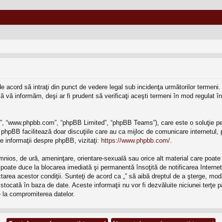
eţi de acord să intraţi din punct de vedere legal sub incidenţa următorilor terme
 vă informăm, deşi ar fi prudent să verificaţi aceşti termeni în mod regulat în 
BB”, “www.phpbb.com”, “phpBB Limited”, “phpBB Teams”), care este o soluţie pe
 phpBB facilitează doar discuţiile care au ca mijloc de comunicare internetul
e informaţii despre phpBB, vizitaţi:
https://www.phpbb.com/
.
mnios, de ură, ameninţare, orientare-sexuală sau orice alt material care poate v
ri poate duce la blocarea imediată şi permanentă însoţită de notificarea Inte
ectarea acestor condiţii. Sunteţi de acord ca „” să aibă dreptul de a şterge, m
e stocată în baza de date. Aceste informaţii nu vor fi dezvăluite niciunei terţ
 la compromiterea datelor.