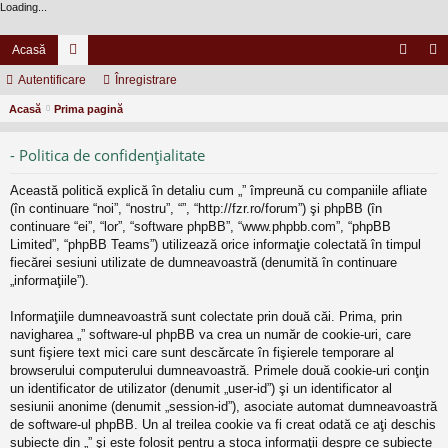
Loading...
Acasă
Autentificare
or
Înregistrare
ut
nr
Acasă
Prima pagină
u
en
eg
m
tifi
ist
- Politica de confidenţialitate
uri
ca
ra
Această politică explică în detaliu cum „” împreună cu companiile afliate
re
re
(în continuare “noi”, “nostru”, “”, “http://fzr.ro/forum”) şi phpBB (în
continuare “ei”, “lor”, “software phpBB”, “www.phpbb.com”, “phpBB
Limited”, “phpBB Teams”) utilizează orice informaţie colectată în timpul
fiecărei sesiuni utilizate de dumneavoastră (denumită în continuare
„informaţiile”).
Informaţiile dumneavoastră sunt colectate prin două căi. Prima, prin
navigharea „” software-ul phpBB va crea un număr de cookie-uri, care
sunt fişiere text mici care sunt descărcate în fişierele temporare al
browserului computerului dumneavoastră. Primele două cookie-uri conţin
un identificator de utilizator (denumit „user-id”) şi un identificator al
sesiunii anonime (denumit „session-id”), asociate automat dumneavoastră
de software-ul phpBB. Un al treilea cookie va fi creat odată ce aţi deschis
subiecte din „” şi este folosit pentru a stoca informaţii despre ce subiecte