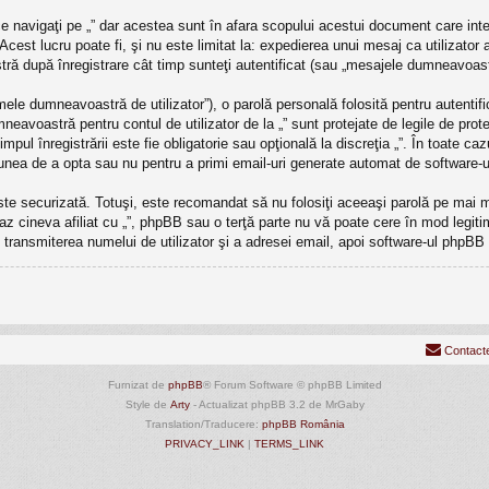
 navigaţi pe „” dar acestea sunt în afara scopului acestui document care int
Acest lucru poate fi, şi nu este limitat la: expedierea unui mesaj ca utilizator
ră după înregistrare cât timp sunteţi autentificat (sau „mesajele dumneavoast
ele dumneavoastră de utilizator”), o parolă personală folosită pentru autenti
avoastră pentru contul de utilizator de la „” sunt protejate de legile de protec
timpul înregistrării este fie obligatorie sau opţională la discreţia „”. În toate 
ţiunea de a opta sau nu pentru a primi email-uri generate automat de software-
este securizată. Totuşi, este recomandat să nu folosiţi aceeaşi parolă pe mai
caz cineva afiliat cu „”, phpBB sau o terţă parte nu vă poate cere în mod legitim 
transmiterea numelui de utilizator şi a adresei email, apoi software-ul phpB
Contact
Furnizat de
phpBB
® Forum Software © phpBB Limited
Style de
Arty
- Actualizat phpBB 3.2 de MrGaby
Translation/Traducere:
phpBB România
PRIVACY_LINK
|
TERMS_LINK