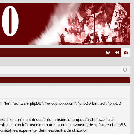
FA
ut
nr
Q
en
eg
tifi
ist
ca
ra
re
re
e “ei”, “lor”, “software phpBB”, “www.phpbb.com”, “phpBB Limited”, “phpBB
ext mici care sunt descărcate în fişierele temporare al browserului
enumit „session-id”), asociate automat dumneavoastră de software-ul phpBB.
mbunătăţirea experienţei dumneavoastră de utilizator.