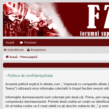
Acasă
Forumuri
Autentificare
Înregistrare
Acasă
Prima pagină
- Politica de confidenţialitate
Această politică explică în detaliu cum „” împreună cu companiile afliate (
Teams”) utilizează orice informaţie colectată în timpul fiecărei sesiuni uti
Informaţiile dumneavoastră sunt colectate prin două căi. Prima, prin navig
computerului dumneavoastră. Primele două cookie-uri conţin un identificato
Un al treilea cookie va fi creat odată ce aţi deschis subiecte din „” şi est