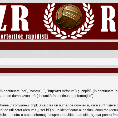
în continuare “noi”, “nostru”, “”, “http://fzr.ro/forum”) şi phpBB (în continuar
lizate de dumneavoastră (denumită în continuare „informaţiile”).
harea „” software-ul phpBB va crea un număr de cookie-uri, care sunt fişiere t
r de utilizator (denumit „user-id”) şi un identificator al sesiunii anonime (d
e folosit pentru a stoca informaţii despre ce subiecte aţi citit, aşadar pentru î