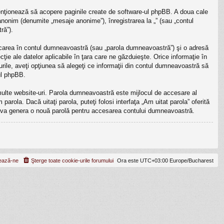
enţionează să acopere paginile create de software-ul phpBB. A doua cale
 anonim (denumite „mesaje anonime”), înregistrarea la „” (sau „contul
ră”).
ficarea în contul dumneavoastră (sau „parola dumneavoastră”) şi o adresă
ţie ale datelor aplicabile în ţara care ne găzduieşte. Orice informaţie în
cazurile, aveţi opţiunea să alegeţi ce informaţii din contul dumneavoastră să
ul phpBB.
 multe website-uri. Parola dumneavoastră este mijlocul de accesare al
parola. Dacă uitaţi parola, puteţi folosi interfaţa „Am uitat parola” oferită
B va genera o nouă parolă pentru accesarea contului dumneavoastră.
ează-ne
Şterge toate cookie-urile forumului
Ora este UTC+03:00 Europe/Bucharest