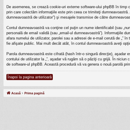
De asemenea, se crează cookie-uri externe software-ului phpBB în timp ce
prin care colectăm informaţiile este prin ceea ce trimiteţi dumneavoastră. 
dumneavoastră de utilizator”) şi mesajele transmise de către dumneavoast
Contul dumneavoastră va conţine cel puţin un nume identificabil (sau „num
personală de email validă (sau „email-ul dumneavoastră”). Informaţiile dumne
afara numelui de utilizator, parolei sau a adresei de e-mail cerută de „” în 
fie afişate public. Mai mult decât atât, în contul dumneavoastră aveţi op
Parola dumneavoastră este cifrată (hash într-o singură direcţie), aşadar 
contului de utilizator la „”, aşadar vă rugăm să o păziţi cu grijă. În niciun 
de software-ul phpBB. Această procedură vă va genera o nouă parolă prin 
Înapoi la pagina anterioară
Acasă
Prima pagină