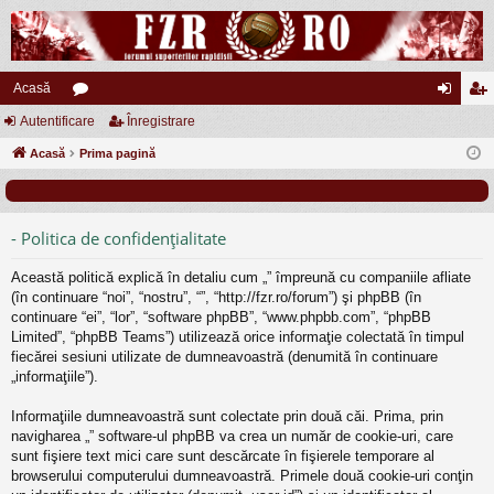
Acasă
Autentificare
or
Înregistrare
ut
nr
Acasă
u
Prima pagină
en
eg
m
tifi
ist
uri
ca
ra
- Politica de confidenţialitate
re
re
Această politică explică în detaliu cum „” împreună cu companiile afliate
(în continuare “noi”, “nostru”, “”, “http://fzr.ro/forum”) şi phpBB (în
continuare “ei”, “lor”, “software phpBB”, “www.phpbb.com”, “phpBB
Limited”, “phpBB Teams”) utilizează orice informaţie colectată în timpul
fiecărei sesiuni utilizate de dumneavoastră (denumită în continuare
„informaţiile”).
Informaţiile dumneavoastră sunt colectate prin două căi. Prima, prin
navigharea „” software-ul phpBB va crea un număr de cookie-uri, care
sunt fişiere text mici care sunt descărcate în fişierele temporare al
browserului computerului dumneavoastră. Primele două cookie-uri conţin