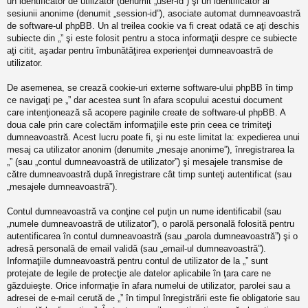
un identificator de utilizator (denumit „user-id”) şi un identificator al
sesiunii anonime (denumit „session-id”), asociate automat dumneavoastră
de software-ul phpBB. Un al treilea cookie va fi creat odată ce aţi deschis
subiecte din „” şi este folosit pentru a stoca informaţii despre ce subiecte
aţi citit, aşadar pentru îmbunătăţirea experienţei dumneavoastră de
utilizator.
De asemenea, se crează cookie-uri externe software-ului phpBB în timp
ce navigaţi pe „” dar acestea sunt în afara scopului acestui document
care intenţionează să acopere paginile create de software-ul phpBB. A
doua cale prin care colectăm informaţiile este prin ceea ce trimiteţi
dumneavoastră. Acest lucru poate fi, şi nu este limitat la: expedierea unui
mesaj ca utilizator anonim (denumite „mesaje anonime”), înregistrarea la
„” (sau „contul dumneavoastră de utilizator”) şi mesajele transmise de
către dumneavoastră după înregistrare cât timp sunteţi autentificat (sau
„mesajele dumneavoastră”).
Contul dumneavoastră va conţine cel puţin un nume identificabil (sau
„numele dumneavoastră de utilizator”), o parolă personală folosită pentru
autentificarea în contul dumneavoastră (sau „parola dumneavoastră”) şi o
adresă personală de email validă (sau „email-ul dumneavoastră”).
Informaţiile dumneavoastră pentru contul de utilizator de la „” sunt
protejate de legile de protecţie ale datelor aplicabile în ţara care ne
găzduieşte. Orice informaţie în afara numelui de utilizator, parolei sau a
adresei de e-mail cerută de „” în timpul înregistrării este fie obligatorie sau