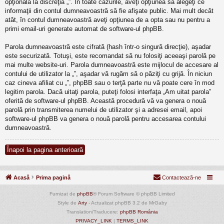
opţională la discreţia „”. În toate cazurile, aveţi opţiunea să alegeţi ce
informaţii din contul dumneavoastră să fie afişate public. Mai mult decât
atât, în contul dumneavoastră aveţi opţiunea de a opta sau nu pentru a
primi email-uri generate automat de software-ul phpBB.
Parola dumneavoastră este cifrată (hash într-o singură direcţie), aşadar
este securizată. Totuşi, este recomandat să nu folosiţi aceeaşi parolă pe
mai multe website-uri. Parola dumneavoastră este mijlocul de accesare al
contului de utilizator la „”, aşadar vă rugăm să o păziţi cu grijă. În niciun
caz cineva afiliat cu „”, phpBB sau o terţă parte nu vă poate cere în mod
legitim parola. Dacă uitaţi parola, puteţi folosi interfaţa „Am uitat parola”
oferită de software-ul phpBB. Această procedură vă va genera o nouă
parolă prin transmiterea numelui de utilizator şi a adresei email, apoi
software-ul phpBB va genera o nouă parolă pentru accesarea contului
dumneavoastră.
Înapoi la pagina anterioară
Acasă
Prima pagină
Contactează-ne
Furnizat de
phpBB
® Forum Software © phpBB Limited
Style de
Arty
- Actualizat phpBB 3.2 de MrGaby
Translation/Traducere:
phpBB România
PRIVACY_LINK
|
TERMS_LINK