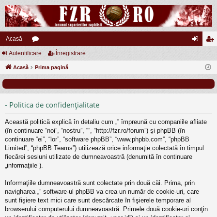
Acasă
Autentificare
or
Înregistrare
ut
nr
Acasă
u
Prima pagină
en
eg
m
tifi
ist
uri
ca
ra
- Politica de confidenţialitate
re
re
Această politică explică în detaliu cum „” împreună cu companiile afliate
(în continuare “noi”, “nostru”, “”, “http://fzr.ro/forum”) şi phpBB (în
continuare “ei”, “lor”, “software phpBB”, “www.phpbb.com”, “phpBB
Limited”, “phpBB Teams”) utilizează orice informaţie colectată în timpul
fiecărei sesiuni utilizate de dumneavoastră (denumită în continuare
„informaţiile”).
Informaţiile dumneavoastră sunt colectate prin două căi. Prima, prin
navigharea „” software-ul phpBB va crea un număr de cookie-uri, care
sunt fişiere text mici care sunt descărcate în fişierele temporare al
browserului computerului dumneavoastră. Primele două cookie-uri conţin