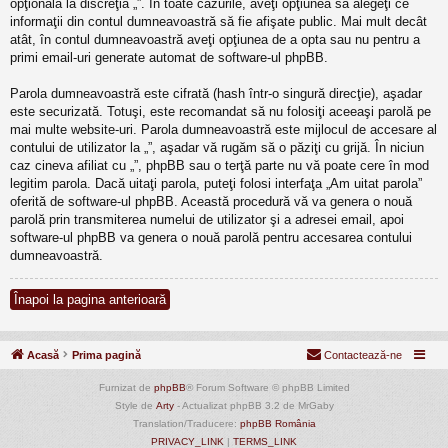
opţională la discreţia „”. În toate cazurile, aveţi opţiunea să alegeţi ce
informaţii din contul dumneavoastră să fie afişate public. Mai mult decât
atât, în contul dumneavoastră aveţi opţiunea de a opta sau nu pentru a
primi email-uri generate automat de software-ul phpBB.
Parola dumneavoastră este cifrată (hash într-o singură direcţie), aşadar
este securizată. Totuşi, este recomandat să nu folosiţi aceeaşi parolă pe
mai multe website-uri. Parola dumneavoastră este mijlocul de accesare al
contului de utilizator la „”, aşadar vă rugăm să o păziţi cu grijă. În niciun
caz cineva afiliat cu „”, phpBB sau o terţă parte nu vă poate cere în mod
legitim parola. Dacă uitaţi parola, puteţi folosi interfaţa „Am uitat parola”
oferită de software-ul phpBB. Această procedură vă va genera o nouă
parolă prin transmiterea numelui de utilizator şi a adresei email, apoi
software-ul phpBB va genera o nouă parolă pentru accesarea contului
dumneavoastră.
Înapoi la pagina anterioară
Acasă
Prima pagină
Contactează-ne
Furnizat de
phpBB
® Forum Software © phpBB Limited
Style de
Arty
- Actualizat phpBB 3.2 de MrGaby
Translation/Traducere:
phpBB România
PRIVACY_LINK
|
TERMS_LINK