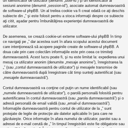
un identificator de utilizator (denumit „user-id”) şi un identificator al
sesiunii anonime (denumit „session-id”), asociate automat dumneavoastră
de software-ul phpBB. Un al treilea cookie va fi creat odată ce aţi deschis
subiecte din „” şi este folosit pentru a stoca informaţii despre ce subiecte
aţi citit, aşadar pentru îmbunătăţirea experienţei dumneavoastră de
utilizator.
De asemenea, se crează cookie-uri externe software-ului phpBB în timp
ce navigaţi pe „” dar acestea sunt în afara scopului acestui document
care intenţionează să acopere paginile create de software-ul phpBB. A
doua cale prin care colectăm informaţiile este prin ceea ce trimiteţi
dumneavoastră. Acest lucru poate fi, şi nu este limitat la: expedierea unui
mesaj ca utilizator anonim (denumite „mesaje anonime”), înregistrarea la
„” (sau „contul dumneavoastră de utilizator”) şi mesajele transmise de
către dumneavoastră după înregistrare cât timp sunteţi autentificat (sau
„mesajele dumneavoastră”).
Contul dumneavoastră va conţine cel puţin un nume identificabil (sau
„numele dumneavoastră de utilizator”), o parolă personală folosită pentru
autentificarea în contul dumneavoastră (sau „parola dumneavoastră”) şi o
adresă personală de email validă (sau „email-ul dumneavoastră”).
Informaţiile dumneavoastră pentru contul de utilizator de la „” sunt
protejate de legile de protecţie ale datelor aplicabile în ţara care ne
găzduieşte. Orice informaţie în afara numelui de utilizator, parolei sau a
adresei de e-mail cerută de „” în timpul înregistrării este fie obligatorie sau